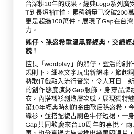
台深耕
10
年的成果，經典
Logo
系列廣
T
到長短袖
T
恤，累積銷量已突破
200
更是超過
100
萬件，展現了
Gap
在台灣
力。
熊仔、孫盛希重溫黑膠經典，交織經
貌！
擅長「
wordplay
」的熊仔，
靈活的
創
規則下，細啄文字玩出新韻味，
掀起
將歌仔戲融入流行音樂，令人耳目一
的創作態度演繹
Gap
服飾，身穿品牌
衣，內搭襯衫創造層次感，展現獨特
第
10
年經典時刻的金曲歌后孫盛希，
織衫，並搭配復古刷色牛仔短裙，一
Gap
共同歡慶來台
10
周年的喜悅。兩
事，也分享過去皆曾推出過黑膠唱片