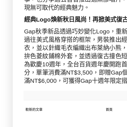
現無可取代的經典魅力。
經典
Logo
煥新秋日風尚！再掀美式復
Gap
秋季新品透過巧妙變化
Logo
，重
過往美式風格穿搭的框架，男裝推出
衣，並以針織毛衣編織出布萊納小熊
拚色菱紋鋪棉外套，並透過復古撞色
為歡慶
10
週年，全台百貨週年慶開跑
分，單筆消費滿
NT$3,500
，即贈
Gap
滿
NT$6,000
，可獲得
Gap
十週年限定
較新的文章
首頁