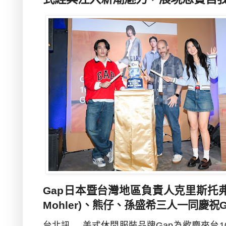
Gap
日本暨台灣地區負責人克里斯托弗
Mohler)
、熊仔、孫盛希三人一同慶祝
台北訊
----
美式休閒服裝品牌
Gap
為歡慶來台
1