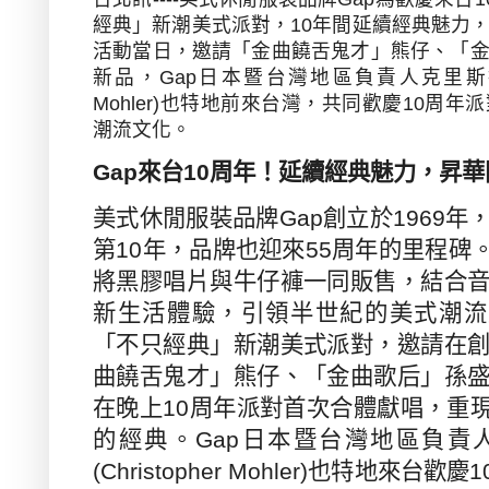
經典」新潮美式派對，
10
年間延續經典魅力
活動當日，邀請「金曲饒舌鬼才」熊仔、「
新品，
Gap
日本暨台灣地區負責人克里斯
Mohler)
也特地前來台灣，共同歡慶
10
周年派
潮流文化。
Gap
來台
10
周年！延續經典魅力，昇華
美式休閒服裝品牌
Gap
創立於
1969
年
第
10
年，品牌也迎來
55
周年的里程碑
將黑膠唱片與牛仔褲一同販售，結合
新生活體驗，引領半世紀的美式潮流
「不只經典」新潮美式派對，邀請在
曲饒舌鬼才」熊仔、「金曲歌后」孫
在晚上
10
周年派對首次合體獻唱，重
的經典。
Gap
日本暨台灣地區負責人
(Christopher Mohler)
也特地來台歡慶
1