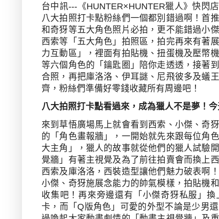
台中訊---《
HUNTER×HUNTER
獵人》快閃
八大拍照打卡點粉絲們一個都別錯過啊！首
和奇犽等五大角色照片必拍，更不能錯過小
西索等「五大角色」拍照區，拍完再來有著
力互動區」，裡面有拍貼機、扭蛋機及壓幣
等六個角色的「鑰匙圈」陪你走透透，接著
合照，再把庫洛洛、伊耳謎、尼飛彼多及蟻
齊，粉絲們準備好零錢收藏所有周邊吧！
八大拍照打卡點看過來，成為獵人不是夢！今
來到草悟廣場馬上就會看到西索、小傑、奇
的「角色畫報牆」，一開始就先來跟每位角
大主角」，獵人的故事就從他們的獵人試驗
覺牆」有著主視覺及為了前往拍賣會而換上
西索及庫洛洛，西裝造型讓他們魅力破表啊
小傑、奇犽施展念能力的帥氣模樣，拍貼機
收集吧！再來旁邊還有「小傑奇犽私服」換
卡，而「
Q
版角色」可愛的外型不論是少男還
過喚起大家動畫劇情的「動畫主視覺牆」及