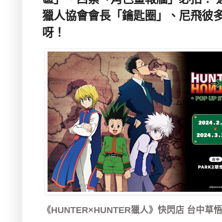
獵人協會會長「鑰匙圈」、尼飛彼
呀！
《
HUNTER×HUNTER
獵人》快閃店 台中草