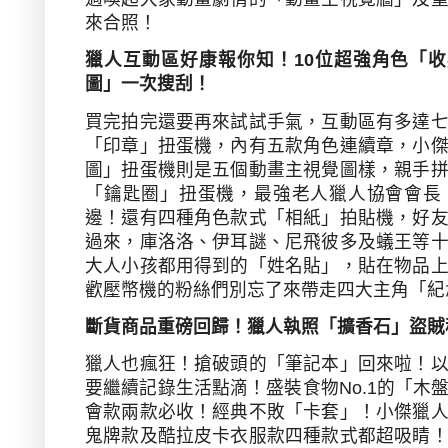
來合照！
獵人互動區好康報你知！
10
位超強角色「收
圖」一次搜刮！
買完拍完還要再來試試手氣，互動區有多達
「印章」扭蛋機，內有五款角色連續章，小
圖」扭蛋機則是五個動畫主視覺圖樣，親手
「鑰匙圈」扭蛋機，最強老人獵人協會會長
邊！還有四種角色款式「相紙」拍貼機，好
過來，庫洛洛、伊耳謎、尼飛彼多
及蟻王等
大人小孩都用得到的「姓名貼」，貼在物品
歡壓幣機的粉絲們別忘了來帶走四大主角「紀
斷貨商品重磅回歸！獵人執照「擴香石」盜賊
獵人也瘋狂！搶破頭的「筆記本」回來啦！
要繼續記錄生活點滴！盛裝食物
No.1
的「木
會款兩款必收！經典不敗「卡套」！小傑獵
鬼牌款及酷拉皮卡衣服款四種款式都超吸睛