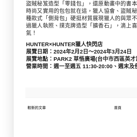
盜賊秘笈造型「零錢包」，還原動畫中的書
時尚又實用的包包就在這，獵人協會、盜賊
種款式「側背包」硬挺材質展現獵人的與眾
過獵人執照、撲克牌造型「擴香石」，滴上
氣！
HUNTER×HUNTER
獵人快閃店
展覽日期：
2024
年
2
月
2
日～
2024
年
3
月
24
日
展覽地點：
PARK2
草悟廣場
(
台中市西區英才
營業時間：週一至週五
11:30-20:00
、週末及
較新的文章
首頁