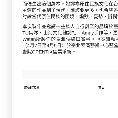
而催生出這個劇本。她認為原住民族文化在
主體的作品到了現代，應該要更多，也希望
討論當代原住民族的困境、幽默、憂愁、憐憫
本次製作並邀請一些族人自行創業的品牌於
TU
集隊、山海文化雜誌社、
Amuy
手作等，更
Watan
所製作的泰雅傳統口簧琴。《泰雅精
（
4
月
7
日至
4
月
9
日）於臺北表演藝術中心藍
廳院
OPENTIX
售票系統。
較新的文章
首頁