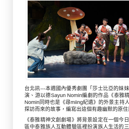
台北訊---本週國內優秀劇團「莎士比亞的妹
演、游以德
Sayun Nomin
編劇的作品《泰雅
Nomin
同時也是《尋
miing
紀遺》的外景主持
探訪而來的故事，編寫出這個有趣幽默的原住
《泰雅精神文創劇場》將背景設定在一個今
區中泰雅族人互動體驗區裡扮演族人生活的