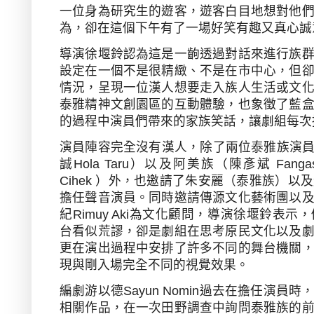
一位身為研究生的遊客，遊客白目地想對他
為，卻在這個下午有了一場好笑有趣又真心誠
導演徐堰鈴認為這是一齣透過對話來進行族
設定在一個不是很精緻、不是在市中心，但
情況，呈現一位漢人想要走入族人生活或文
泰雅精神文創園區的互動體驗，也象徵了藍
的過程中演員們帶來的家族笑話，讓劇組每次
演員陣容完全沒有漢人，除了兩位泰雅族演
誠
Hola Taru
）以及阿美族（陳彥斌
Fanga
Cihek
）外，也邀請了朱安麗（泰雅族）以及
擔任聲音演員。同時邀請傳源文化藝術團以
紀
Rimuy Aki
為文化顧問，導演徐堰鈴表示，
台看似荒謬，卻是劇組在思考原民文化以及
更在演出過程中安排了許多不同的舞台機關
現與剛入場完全不同的視覺效果。
編劇游以德
Sayun Nomin
過去在擔任演員時
相關作品，在一次田野調查中詢問泰雅族的