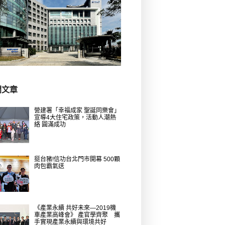
門文章
營建署「幸福成家 聖誕同樂會」
宣導4大住宅政策，活動人潮熱
絡 圓滿成功
挺台豬!信功台北門市開幕 500顆
肉包霸氣送
《產業永續 共好未來—2019機
車產業高峰會》 產官學齊聚 攜
手實現產業永續與環境共好