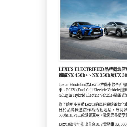
LEXUS ELECTRIFIED
品牌概念店
體驗
NX 450h+
、
NX 350h
及
UX 3
為
Lexus
推動車款全面電
Lexus Electrified
車、
FCEV (Fuel Cell Electric Vehicle)
燃
(Plug in Hybrid Electric Vehicle)
插電式
為了讓更多喜愛
Lexus
的車迷體驗電動化
日於品牌概念店作為活動地點，展開
350h(HEV)
三款話題車款，敬邀您盡情享
Lexus
繼今年推出首台
BEV
電動車
UX 300