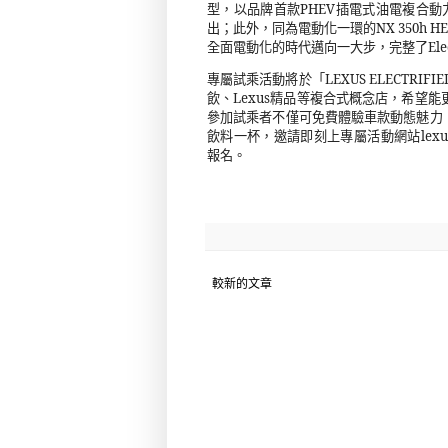
型，以品牌首款
PHEV
插電式油電複合動
出；此外，同為電動化一環的
NX 350h H
全面電動化的時代邁向一大步，完整了
Ele
專屬試乘活動將於「
LEXUS ELECTRIFIE
飲、
Lexus
精品等複合式概念店，希望能
參加試乘者不僅可免費體驗車款動態魅力
飲料一杯，邀請即刻上專屬活動網站
lexu
報名。
較新的文章