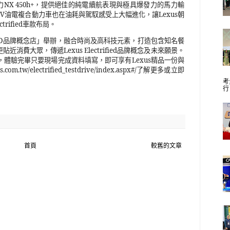
力
NX 450h+
，提供絕佳的純電續航表現與極具爆發力的馬力輸
EV
油電複合動力車也在油耗與駕馭感受上大幅進化，讓
Lexus
朝
ctrified
車款布局。
D
品牌概念店」舉辦，融合時尚及高科技元素，打造包含知名餐
更貼近消費大眾，傳遞
Lexus Electrified
品牌概念及未來願景。
，體驗完畢只要現場完成資料填寫，即可享有
Lexus
精品一份與
s.com.tw/electrified_testdrive/index.aspx#/
了解更多或立即
考
行
首頁
較舊的文章