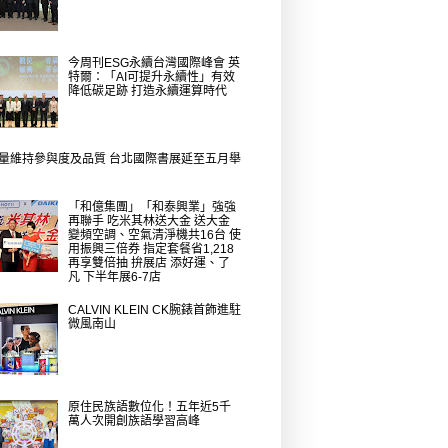
今周刊ESG永續台灣國際峰會 英
特爾：「AI可提升永續性」有效
降低碳足跡 打造永續運算時代
量維持參與度及品質 台北國際書展延至五月舉
「和億集團」「和泰興業」強強
再聯手 吃米其林送大金 送大金
變頻空調、空氣清淨機共16台 使
用振興三倍券 指定套餐省1,218
再享雙倍抽 拚展店 添好運、了
凡 下半年展6-7店
CALVIN KLEIN CK腕錶首飾進駐
微風南山
原住民族語數位化！五年近5千
萬人次開創族語學習高峰