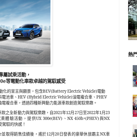
熱
專屬試乘活動，
00e
等電動化車款卓越的駕馭感受
動化的宣言與願景，包含
BEV(Battery Electric Vehicle)
電動
料電池車、
HEV (Hybrid Electric Vehicle)
油電複合車、
PHEV
油電複合車，透過四種新興動力能源車款創造駕馭樂趣。
車款之全新動力與駕馭樂趣，自
2021
年
12
月
27
日至
2022
年
1
月
23
試乘體驗活動，提供
UX 300e(BEV)
、
NX 450h+(PHEV)
與
NX
受駕馭的快感！
e
並取得銷售佳績後，甫於
12
月
20
日發表的豪華休旅霸主
NX
車