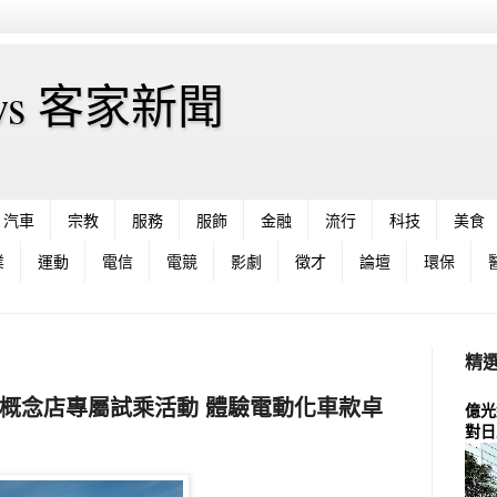
News 客家新聞
汽車
宗教
服務
服飾
金融
流行
科技
美食
業
運動
電信
電競
影劇
徵才
論壇
環保
精
ED品牌概念店專屬試乘活動 體驗電動化車款卓
億光
對日