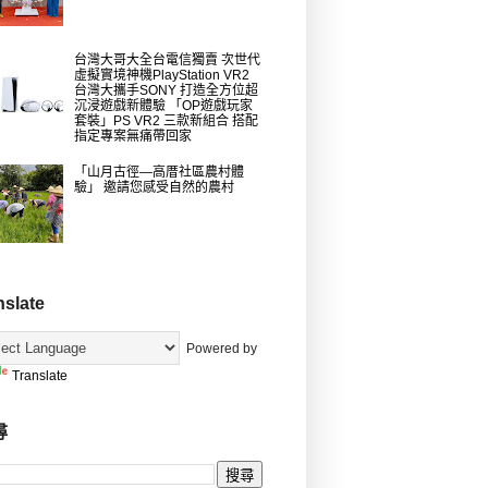
台灣大哥大全台電信獨賣 次世代
虛擬實境神機PlayStation VR2
台灣大攜手SONY 打造全方位超
沉浸遊戲新體驗 「OP遊戲玩家
套裝」PS VR2 三款新組合 搭配
指定專案無痛帶回家
「山月古徑—高厝社區農村體
驗」 邀請您感受自然的農村
nslate
Powered by
Translate
尋