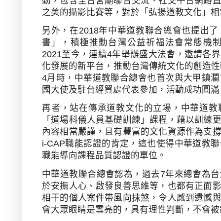
動，包含全台宮廟聯合交流、社交平台網路
之美的攝影比賽等，對於「弘揚道教文化」相
另外，在
2018
年中華道教聯合總會也提出了
書」，積極推動台灣公益祈福法會常態機
2021
至今，連續
4
年舉辦盛大法會，邀請各界
化發展的新平台，推動台灣傳統文化的創造性
4
月時，中華道教聯合總會也首次與大甲鎮瀾
國大使及駐台經貿處代表參加，活動成功圓滿
再者，站在傳承道教文化的立場，中華道教
「道場科儀人員基礎訓練」課程，藉以訓練
內容相當嚴謹，且有豐富的文化資源作為支
i-CAP
職能認證的肯定，這也使得中華道教聯
職能導向課程品質認證的單位。
中華道教聯合總會認為，過去
7
年來總會為台
於安撫人心、啟發良善思維等，也都有正面
相干的個人案件帶風向抹煞，令人感到遺憾
會大眾眼睛是雪亮的，具有理性判斷，不會被