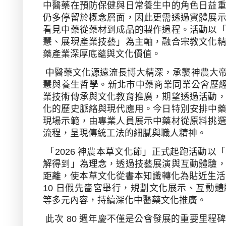
中醫藥在預防保健與日常養生中的角色日益
仍多停留於概念層面，因此更需透過實體展
看見中藥從藥材到成品的製作過程。活動以
慧、展現產業技藝」為主軸，融合宗教文化
藥產業深厚底蘊與文化價值。
中醫藥文化源遠流長博大精深，承襲神農大
慧與養生哲學。新北市中藥商業同業公會歷
業技術傳承與文化教育推廣，期望透過活動
化的歷史脈絡與現代應用。今日特別安排中
現場示範，由專業人員展示中藥材從原料挑
流程，呈現傳統工法的細膩與職人精神。
「
2026
神農本草文化節」正式起跑活動以「
解得到」為理念，透過技藝展演與互動體驗
距離，使本草文化從書本知識轉化為貼近生活
10
日假先嗇宮舉行，規劃文化展示、互動體
等多元內容，持續深化中醫藥文化推廣。
此次
80
週年慶不僅是公會發展的重要里程