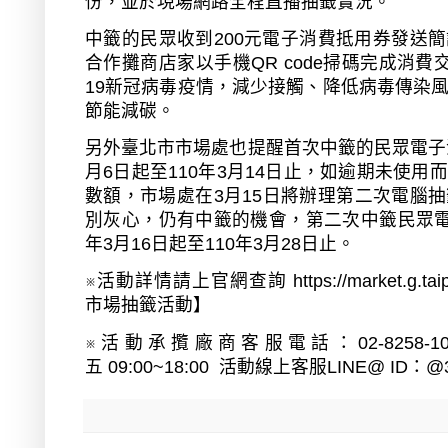
份，並於現場網路全程直播抽籤實況。
中籤的民眾收到
200
元電子消費抵用券發送簡
合作攤商店家以手機
QR code
掃碼完成消費
19
新冠病毒疫情，減少接觸、降低病毒傳染
節能減碳。
另外臺北市市場處也提醒首次中籤的民眾電子
月
6
日起至
110
年
3
月
14
日止，如逾期未使用而
數額，市場處在
3
月
15
日將辦理第二次電腦抽
別灰心，仍有中籤的機會，第二次中籤民眾
年
3
月
16
日起至
110
年
3
月
28
日止。
※活動詳情請上官網查詢
https://market.g.tai
市場抽籤活動】
※活動承攬廠商客服電話：
02-8258-
五
09:00~18:00
活動線上客服
LINE@ ID
：
@3