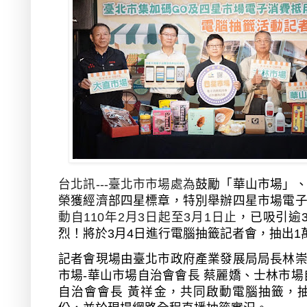
台北訊---臺北市市場處為
鼓勵「華山市場」
榮獲經濟部四星標章，特別舉辦四星市場電
動自
110
年
2
月
3
日起至
3
月
1
日止
，已吸引逾
烈！將於
3
月
4
日進行電腦抽籤記者會，抽出
1
記者會現場由臺北市政府產業發展局局長林
市場
-
華山市場自治會會長 蔡麗嬌、士林市場
自治會會長 黃祥金，共同啟動電腦抽籤，