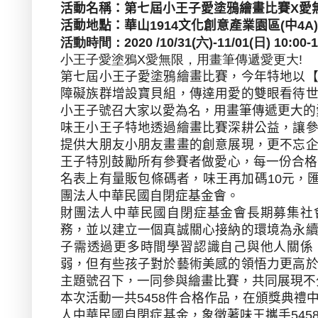
活動名稱：第七屆小王子愛塗鴉繪畫比賽
X
愛
活動地點：華山
1914
文化創意產業園區
(
中
4A)
活動時間：
2020 /10/31(
六
)-11/01(
日
) 10:00-
小王子愛塗鴉
X
愛無限，用畫筆傳遞愛更大
!
第七屆小王子愛塗鴉繪畫比賽，今年特地以
障礙族群增設寶貝組，傳達用愛的雙眼看待
小王子號召大家以愛為名，用畫筆傳遞更大的
味王小王子特地透過繪畫比賽深耕公益，讓
提供大朋友小朋友畫畫的創意展現，
更不忘
王子特別鼓勵所有參賽者做愛心，每一份合格
名表上有量販包條碼者，味王再加碼
10
元，
團法人中華民國自閉症基金會。
財團法人中華民國自閉症基金會長期募集社
務，並以建立一個真誠關心接納的環境為永
子需透過更多時間學習認識自己與他人關係
弱，但有些孩子對於藝術美感的領悟力更高
主題號召下，一同參與繪畫比賽，共同展現不
本次活動一共
5458
件合格作品，在頒獎典禮
人中華民國自閉症基金，象徵著味王攜手
545