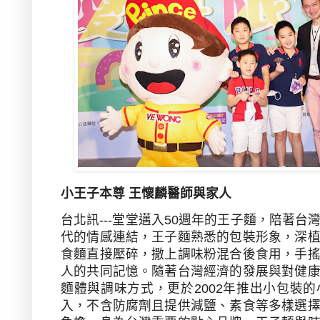
小王子本尊 王懷麟醫師與家人
台北訊---堂堂邁入
50
週年的王子麵，陪著台
代的情感連結，王子麵熟悉的包裝形象，深
食麵直接壓碎，撒上調味粉混合後食用，手
人的共同記憶。隨著台灣經濟的發展與對健
麵體與調味方式，更於
2002
年推出小包裝的
入，不含防腐劑且提供減鹽、素食等多樣選