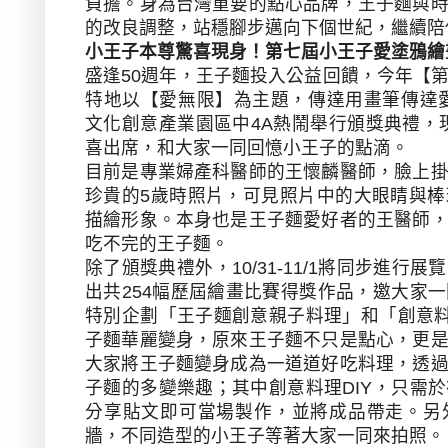
負擔。身為台灣重要的點心品牌，王子麵與
的改良調整，站穩腳步邁向下個世紀，繼續陪
小王子本尊驚喜現身！第七屆小王子愛塗鴉繪
盛逢
50
週年，王子麵投入公益回饋，今年【
特地以【愛無限】為主題，傳達用畫筆傳達
文化創意產業園區中
4A
熱鬧舉行頒獎典禮，
喜出席，和大家一同回憶小王子的點滴。
目前是專業婦產科醫師的王懷麟醫師，臉上
珍貴的
5
歲時照片，可見照片中的大眼睛與棒
描繪形象。本身也是王子麵愛好者的王醫師
吃不完的王子麵。
除了頒獎典禮外，
10/31-11/1
將同步進行展覽
出共
254
幅歷屆繪畫比賽得獎作品，邀大家一
特別企劃「王子麵創意親子料理」和「創意
子麵華麗變身，原來王子麵不只是點心，更
大家將王子麵變身成為一道道好吃料理，透
子麵的多變樂趣；其中創意料理
DIY
，只需於
分享貼文即可當場製作，並將成品帶走。另
牆，不同造型的小王子等著大家一同來拍照。