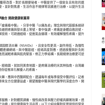
獲得改善，對於長期便秘者，中醫提供了一個安全且有效的選
變，並針對焦慮、生活作息不規律等因素進行治療，以提升生活
學融合 開啟健康新篇章
「痠痛看中醫」，分享中醫「以痛為俞」理念與現代筋膜系統研
去總把疼痛與發炎畫上等號，會中強調，疼痛是身體自救訊號，
解技術，可疏通經絡、促進氣血循環，有效緩解慢性疼痛，提升
考
行
類固醇消炎藥（
NSAIDs
），且安全性更高，副作用低，為慢性
體連續網絡，與中醫筋經、經絡高度對應，透過按壓與針灸刺
進而減輕疼痛與肌肉緊張，修正力學結構。長期規律治療更可逆
、經絡圖，就如同美食地圖，是疼痛治療的米其林指南，台灣嚴
陪你從根本化解擾人的疼痛。
炎藥，應與中西醫師配合，建議每年或每季接受中醫評估，記者
帶來全方位健康益處，期望推動中醫與現代醫學的深度合作，開
等服務，針對體質調養、慢性病改善與壓力舒緩具顯著效果。透
於治療，提升健康與生活品質，以下介紹中醫對民眾提供的常見