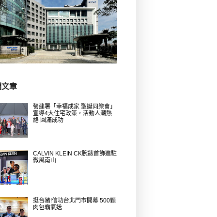
門文章
營建署「幸福成家 聖誕同樂會」
宣導4大住宅政策，活動人潮熱
絡 圓滿成功
CALVIN KLEIN CK腕錶首飾進駐
微風南山
挺台豬!信功台北門市開幕 500顆
肉包霸氣送