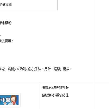
筋骨痠痛
學中藥粉
。
紫雲膏等。
辨證、病機
)
à
立治則
à
處方
(
手法、用針、遣藥
)+
衛教。
脹氣消
à
減壓精神好
便秘通
à
舒暢情緒佳