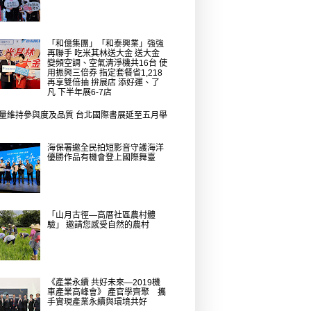
「和億集團」「和泰興業」強強
再聯手 吃米其林送大金 送大金
變頻空調、空氣清淨機共16台 使
用振興三倍券 指定套餐省1,218
再享雙倍抽 拚展店 添好運、了
凡 下半年展6-7店
量維持參與度及品質 台北國際書展延至五月舉
海保署邀全民拍短影音守護海洋
優勝作品有機會登上國際舞臺
「山月古徑—高厝社區農村體
驗」 邀請您感受自然的農村
《產業永續 共好未來—2019機
車產業高峰會》 產官學齊聚 攜
手實現產業永續與環境共好