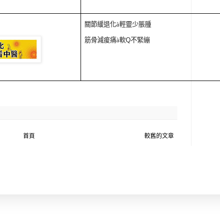
關節緩退化
à
輕靈少脹腫
筋骨減痠痛
à
軟
Q
不緊繃
首頁
較舊的文章