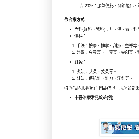
☆
2025
：脹氣便秘、關節退化、
依治療方式
內科
(
婦科、兒科
)
：丸、湯、散、科
傷科：
手法：按摩、推拿、刮痧、整脊等
外敷：金黃膏、三黃膏、金創膏、
針灸：
灸法：艾灸、姜灸等。
針法：傳統針、針刀、浮針等。
特色
(
個人化醫療
)
：
四診
(
望聞問切
)
à
診斷
(
中醫治療常見效益
(
例
)