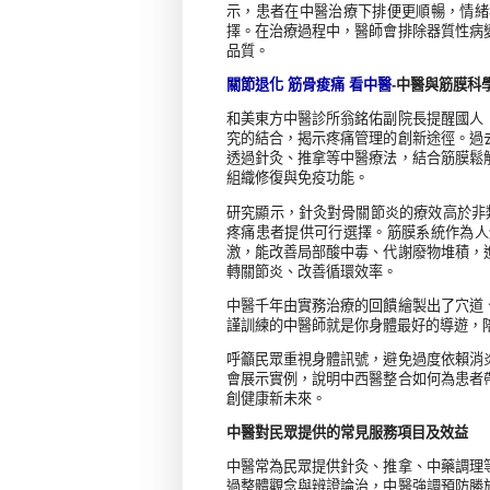
示，患者在中醫治療下排便更順暢，情緒
擇。在治療過程中，醫師會排除器質性病
品質。
關節退化 筋骨痠痛 看中醫
-
中醫與筋膜科
和美東方中醫診所翁銘佑副院長提醒國人
究的結合，揭示疼痛管理的創新途徑。過
透過針灸、推拿等中醫療法，結合筋膜鬆
組織修復與免疫功能。
研究顯示，針灸對骨關節炎的療效高於非
疼痛患者提供可行選擇。筋膜系統作為人
激，能改善局部酸中毒、代謝廢物堆積，
轉關節炎、改善循環效率。
中醫千年由實務治療的回饋繪製出了穴道
謹訓練的中醫師就是你身體最好的導遊，
呼籲民眾重視身體訊號，避免過度依賴消
會展示實例，說明中西醫整合如何為患者
創健康新未來。
中醫對民眾提供的常見服務項目及效益
中醫常為民眾提供針灸、推拿、中藥調理
過整體觀念與辨證論治，中醫強調預防勝