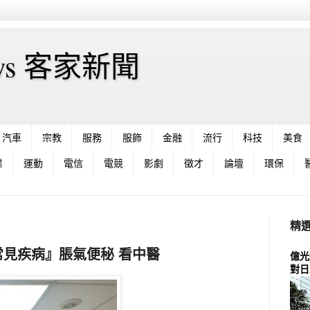
News 客家新聞
汽車
宗教
服務
服飾
金融
流行
科技
美食
業
運動
電信
電競
影劇
徵才
論壇
環保
精
常見疾病』脹氣便秘 看中醫
億光
對日