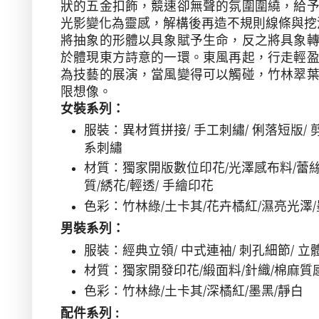
狀的五金扣飾，競速卻無聲的氛圍圍繞，給
光影變化為靈感，解構後再造不規則線條與挖
將抽象的形體以具象賦予生命，反之將具象
於體現東方詩意的一環。東風再起，行走輕
為技藝的展演，當風變得可以觸碰，竹林翠
限想像。
女裝系列：
服裝：異材質拼接
/
手工刺繡
/
俐落短版
/
系刺繡
材質：獨家開版數位印花
/
光澤感布料
/
蕾
質
/
綉花
/
輕透
/
手繪印花
色彩：竹林綠
/
土卡其
/
花卉橘紅
/
濕亮光澤
/
男裝系列：
服裝：經典立領
/
中式連袖
/
刺孔細節
/
立
材質：獨家開發印花
/
緞面料
/
針織
/
棉麻質
色彩：竹林綠
/
土卡其
/
深橘紅
/
墨黑
/
靜白
配件系列
: