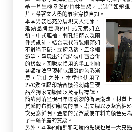
摹一片生機盎然的竹林生態，昆蟲們如飛蛾
片，帶著文人墨的氣宇穿梭自如。
本季男裝也充分展現文人氣節，
延續品牌經典的中式元素如立
領、中式連袖、刺孔細節以及兩
件式設計，結合現代時裝細節如
不對稱下擺、立體活褶、五金細
節等，呈現出當代時裝中西合併
的樣貌。圖騰以慣用的手工刺繡
各類技法呈現輔以細緻的色彩漸
層，除此之外，本季也使用了
PVC
數位膠印結合機器刺繡呈現
品牌獨家開版圖以及品牌標誌，
簡約俐落呈現出年輕活潑的街頭潮流。材質
質感的布料如親膚的麻、塔夫綢以及紮實棉
次更為鮮明，金屬的光澤感使布料的顏色更
了一絲華麗的質感。
另外，本季的帽飾和鞋履的點綴也是一大亮