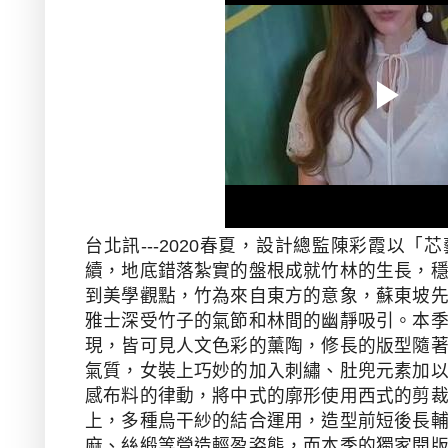
春夏，設計總監陳彩霞以「芯
台北訊---2020
續，地底錯落紮實的盤根成就竹林的生長，
到美學觀點，竹為來自東方的意象，蘇東坡
雅士深受竹子的氣節和林間的幽靜吸引。本
現，皆可見人文色彩的薰陶，修長的版型隨
氣質，女裝上巧妙的加入刺繡、肚兜元素加
感布料的律動，將中式的廓形使用西式的剪
上，多種烏干紗的結合運用，造型前短後長
麻、絲緞等營造輕盈姿態，而本季的獨家開