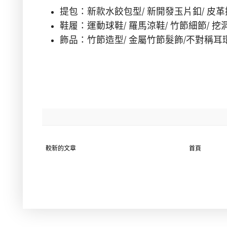
提包：新款水餃包型
/
新開發玉片釦
/
皮革
鞋履：運動球鞋
/
羅馬涼鞋
/
竹節細節
/
挖
飾品：竹節造型
/
金屬竹節髮飾
/
不對稱耳
較新的文章
首頁