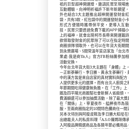
祇的巨型超神開運燈，邀請民眾至現場
互動體驗，向神明祈福許下新年新願望
外也結合
3
大主題推出超神開運發財金
袋，共有
3
款，紅包袋中的開運發財金小
形式方便隨時攜帶保平安，更導入互動
技，民眾只要透過免費下載的
APP
掃描
上的福神，就會出現柯市長帶來開運籤
欲領取發財金的民眾除了可以在指定時
商圈排隊領取外，也可以在年貨大街期
「台北
到永樂廣場、
5
間常溫年菜店家及
業處
-
我是商
Ya
人」官方
FB
粉絲團參加
活動兌換。
今年台北年貨大街
3
大主題在「身體」上
－正新蔘藥行、李日勝、黃永生蔘藥行、
中的漢方皆是來自店家的真材實料與配方
人提供更多元的選擇。而有台北人廚房之
年節期間吃得健康無負擔。在「工作」上
圈及四平陽光商圈幫社會新鮮人省麻煩，
費滿額還可以參加抽獎活動，除了最大獎
在「關係」上，寧夏夜市、艋舺夜市為鼓
服，至兩商圈指定的
10
間特色攤商任一間
另本次特別與阿瘦皮鞋及李日勝大稻埕在
出總裁夫人的私房料理「
A.S.O
羅媽咪傳
入阿瘦品牌精選商品及各類年節必備用品