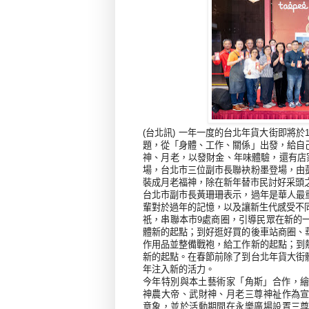
(台北訊) 一年一度的台北年貨大街即將於
題，從「身體、工作、關係」出發，給自
神、月老，以發財金、年味體驗，還有店
場，台北市三位副市長聯袂粉墨登場，由
裝成月老福神，除在新年替市民討好采頭
台北市副市長黃珊珊表示，過年是華人最
輩對於過年的記憶，以及讓新生代感受不
祇，串聯本市
9
處商圈，引導民眾在新的
體新的起點；到好逛好買的後車站商圈、
作用品並整備戰袍，給工作新的起點；到
新的起點。在春節前除了到台北年貨大街
年注入新的活力。
今年特別與本土藝術家「角斯」合作，
神農大帝、武財神、月老三尊神祉作為
意象，並於活動期間在永樂廣場設置三