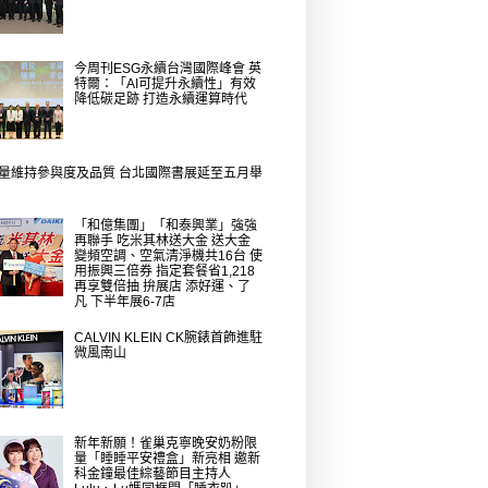
今周刊ESG永續台灣國際峰會 英
特爾：「AI可提升永續性」有效
降低碳足跡 打造永續運算時代
量維持參與度及品質 台北國際書展延至五月舉
「和億集團」「和泰興業」強強
再聯手 吃米其林送大金 送大金
變頻空調、空氣清淨機共16台 使
用振興三倍券 指定套餐省1,218
再享雙倍抽 拚展店 添好運、了
凡 下半年展6-7店
CALVIN KLEIN CK腕錶首飾進駐
微風南山
新年新願！雀巢克寧晚安奶粉限
量「睡睡平安禮盒」新亮相 邀新
科金鐘最佳綜藝節目主持人