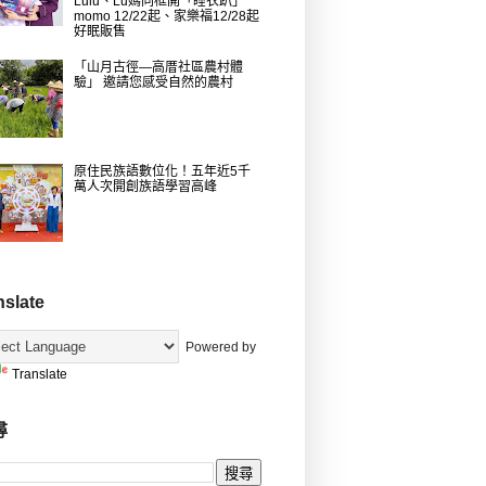
Lulu、Lu媽同框開「睡衣趴」
momo 12/22起、家樂福12/28起
好眠販售
「山月古徑—高厝社區農村體
驗」 邀請您感受自然的農村
原住民族語數位化！五年近5千
萬人次開創族語學習高峰
nslate
Powered by
Translate
尋