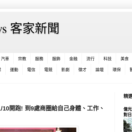
News 客家新聞
汽車
宗教
服務
服飾
金融
流行
科技
美食
業
運動
電信
電競
影劇
徵才
論壇
環保
精
/10開跑! 到9處商圈給自己身體、工作、
億光
對日