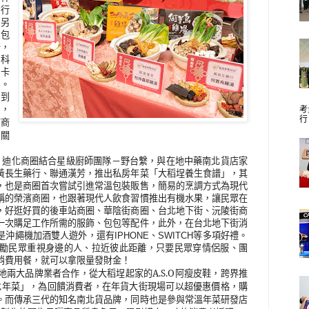
進行
，另
紅包
卡，
科
小卡
詩。
間到
間，
考
行
市商
相關
，迪化商圈結合星級廚師團隊－野台繫，與在地中藥南北貨店家
黃長生藥行、聯通漢芳，推出私房年菜「大稻埕養生食譜」，其
，也是商圈首次嘗試引進常溫包裝販售，簡易的烹調方式為現代
稱的榮濱商圈，也跟著現代人飲食習慣推出有機水果，讓民眾在
，好逛好買的後車站商圈、華陰街商圈、台北地下街、沅陵街商
一次購足工作所需的服飾、包包等配件，此外，在台北地下街消
是沖繩機加酒雙人遊外，還有
IPHONE
、
SWITCH
等多項好禮。
勵民眾重視身邊的人、拉近彼此距離，只要民眾穿情侶服、團
消費用餐，就可以拿限量發財金！
地兩大品牌業者合作，從大稻埕起家的
A.S.O
阿瘦皮鞋，跨界推
承年菜」，為回饋消費者，在年貨大街現場可以超優惠價格，購
。而傳承三代的知名南北貨品牌，同時也是參與常溫年菜研發店