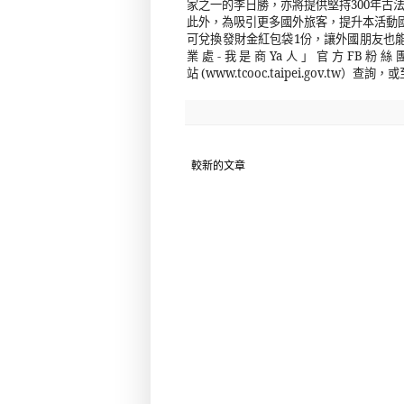
家之一的李日勝，亦將提供堅持
300
年古
此外，為吸引更多國外旅客，提升本活動
可兌換發財金紅包袋
1
份，讓外國朋友也
業處
-
我是商
Ya
人」官方
FB
粉絲
站
(www.tcooc.taipei.gov.tw
）查詢，或
較新的文章