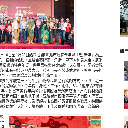
熱
1
月
10
日至
1
月
23
日熱鬧展開
!
臺北市政府今年以「超
.
新年」為主
己一個新的起點，並結合藝術家「角斯」筆下的神農大帝、武財
家精選的特色年貨，帶民眾暢遊台北
9
處年味商圈。在記者會現
彭副市長扮裝成神農大帝、黃副市長扮裝成武財神、蔡副市長扮
之外，也為現場增添熱鬧的佳節氛圍。
重要的節慶之一，每年度市府都以創意行銷的方式，來喚回老一
同的過節氛圍，今年從「身體、工作、關係」
3
個主題結合
3
尊神
一年，到富有美食年菜的迪化商圈及榮濱商店街，用心食材給身
華陰街商圈、台北地下街、沅陵街商圈及四平陽光商圈，購買工
熱鬧歡樂的寧夏夜市及艋舺夜市商圈拉近距離徹夜歡聚，給關係
體驗傳統年味外，更讓身體、工作及關係都圓圓滿滿，為新的一
繪製
宣傳
尊神