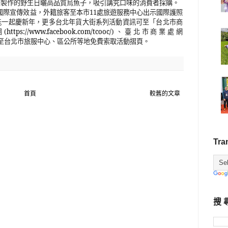
法製作的野生日曬高品質烏魚子，吸引講究口味的消費者採購。
國際宣傳效益，外籍旅客至本市
11
處旅遊服務中心出示國際護照
能一起慶新年，更多台北年貨大街系列活動資訊可至「台北市商
團
(
https://www.facebook.com/tcooc/
)
、臺北市商業處網
至台北市旅服中心、區公所等地免費索取活動摺頁。
首頁
較舊的文章
Tra
搜 