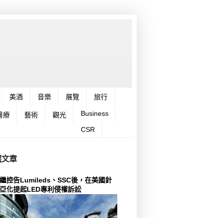
美酒
音樂
展覽
旅行
Business
醫療
藝術
觀光
CSR
選文章
繼控告Lumileds、SSC後，在美國針
亞化提起LED專利侵權訴訟