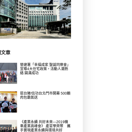
門文章
營建署「幸福成家 聖誕同樂會」
宣導4大住宅政策，活動人潮熱
絡 圓滿成功
挺台豬!信功台北門市開幕 500顆
肉包霸氣送
《產業永續 共好未來—2019機
車產業高峰會》 產官學齊聚 攜
手實現產業永續與環境共好