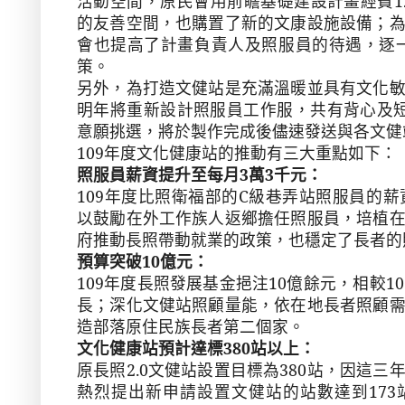
活動空間，原民會用前瞻基礎建設計畫經費
1
的友善空間，也購置了新的文康設施設備；
會也提高了計畫負責人及照服員的待遇，逐
策。
另外，為打造文健站是充滿溫暖並具有文化
明年將重新設計照服員工作服，共有背心及
意願挑選，將於製作完成後儘速發送與各文健
109
年度文化健康站的推動有三大重點如下：
照服員薪資提升至每月
3
萬
3
千元：
109
年度比照衛福部的
C
級巷弄站照服員的薪
以鼓勵在外工作族人返鄉擔任照服員，培植
府推動長照帶動就業的政策，也穩定了長者的
預算突破
10
億元：
109
年度長照發展基金挹注
10
億餘元，相較
10
長；深化文健站照顧量能，依在地長者照顧
造部落原住民族長者第二個家。
文化健康站預計達標
380
站以上：
原長照
2.0
文健站設置目標為
380
站，因這三
熱烈提出新申請設置文健站的站數達到
173