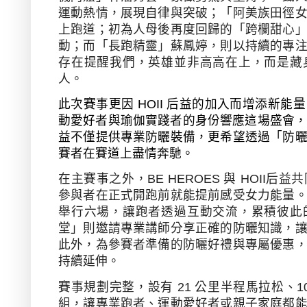
運動熱情，展現自律與突破；「阿美族田徑
上跑道；初為人母後再度回歸的「跨欄甜心
動；而「長跑精靈」蘇鳳婷，則以持續的專
存在提醒我們，英雄並非高高在上，而是藏
人。
此次賽事更因
HOII
后益的加入而增添新能量
動愛好者與瑜伽實踐者的身份響應
這場
盛會
益不僅提供專業防曬裝備，更希望透過「防
賽者在賽道上盡情奔馳。
在主賽事之外，
BE HEROES
與
HOII
后益共
參與者在正式開跑前就能提前感受女力能量
舉行六場，讓跑者透過互動交流，累積彼此
堂」則邀請專業講師分享正確的防曬知識，
此外，為參賽者準備的防曬好禮與專屬優惠
持續延伸。
賽事規劃完整，設有
21
公里半程馬拉松、
1
組，讓專業跑者、運動愛好者或親子家庭都