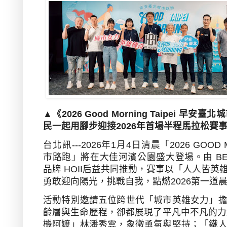
▲《
2026 Good Morning Taipei
早安臺北城
民一起用腳步迎接
2026
年首場半程馬拉松賽
台北訊
---2026
年
1
月
4
日清晨「
2026 GOOD 
市路跑」將在大佳河濱公園盛大登場。由
BE
品牌
HOII
后益共同推動，賽事以「人人皆英
勇敢迎向陽光，挑戰自我，點燃
2026
第一道
活動特別邀請五位跨世代「城市英雄女力」
齡層與生命歷程，卻都展現了平凡中不凡的力
機阿嬤」林潘秀雲，象徵勇氣與堅持；「鐵