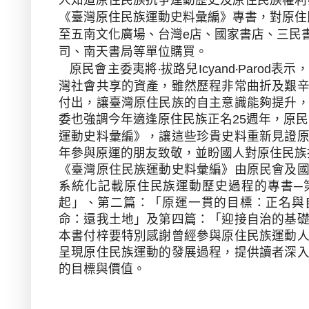
《臺灣原住民族運動史料彙編》專書，對原住
至五南文化廣場、台灣
店、國家書店、三民
e
司、南天書局等單位購買。
原民會主委夷將‧拔路兒
‧
表示，
Icyand
Parod
灣社會共享的資產，雖然歷程非常曲折及艱
付出，讓臺灣原住民族的自主意識能夠提升
委也強調今年適逢原住民族正名
週年，原民
25
運動史料彙編》，讓這些珍貴史料重新見證
年參與原運的朋友致敬，並盼國人對原住民族
《臺灣原住民族運動史料彙編》由原民會及
系統化記載原住民族運動歷史過程的專書─
起」、第二篇：「原運一貫的目標：正名與
命：還我土地」及第四篇：「迎接自治的基
本書付梓要特別感謝曾經參與原住民族運動
呈現原住民族運動的發展過程，提供讀者深
的目標與價值。