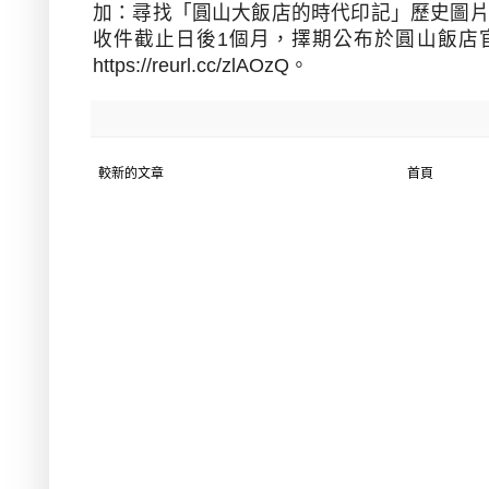
加：尋找「圓山大飯店的時代印記」歷史圖
收件截止日後
1
個月，擇期公布於圓山飯店
https://reurl.cc/zlAOzQ
。
較新的文章
首頁