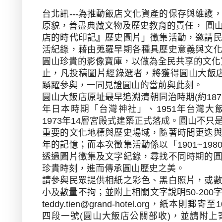
台北訊---為推動飯店文化資產的保存與維護
原貌，善盡典藏文物及歷史教育的責任，
圓
店的時代印記』歷史圖片」徵集活動，邀請
活紀錄，藉由蒐羅早期各種具歷史意義與文
圓山珍貴的影像寶庫，以做為全民共享的文化
止，凡投稿圖片經錄選者，將獲得圓山大飯
踴躍參與，一同見證圓山的當前與此刻。
圓山大飯店原址最早追溯清朝同治時期
(
約
187
年日本時期「台灣神社」、
1951
年台灣大
1973
年
14
層宮殿式建築正式落成。圓山不只
重要的文化地標與歷史場域，隨著時間更迭
年的記憶；而本次徵集活動係以「
1901~198
透過圖片徵集及文字紀錄，尋找不同時期的
珍貴時刻，進而傳承圓山歷史之美。
請參與民眾提供相紙之彩色、黑白照片，或
小及數量不拘；並附上相關文字說明
50-200
teddy.tien@grand-hotel.org
，紙本則郵寄至
1
四段一號
(
圓山大飯店公關部收
)
，並請附上