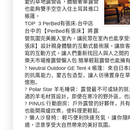
愛的草地露營區，體驗奢華露營
也能夠雙手空空入住土耳其進口
帳篷。
有張床
台中店
TOP 3 PerBed
-
台中的【
有張床】將露
PerBed
營氛圍完美搬入室內，讓民眾在室內也能享受
張床】設計親身體驗的互動式藝術展，讓旅
寫的互動方式，讓人們重新找回人與人之間的
樂天市場推露營懶人包
簡單輕鬆露營也能擁
：來自日本
?
Neutral Outdoor GE Tent 4
帳篷
的抗風能力，蒙古包造型，讓人彷彿置身在
懷抱。
：露營最不可或缺的就
?
Polar Star
羊毛睡袋
適的羊毛材質設計，即便在寒冷的野外區，也
：戶外露營的好夥伴，
共
?
PINUS
行動廚房
也能開兩爐炊煮，使料理更輕鬆。
：
輕巧便利快速充氣，
讓你隨
?
懶人沙發椅
適，恣意
享受大自然帶來的美好氛圍。