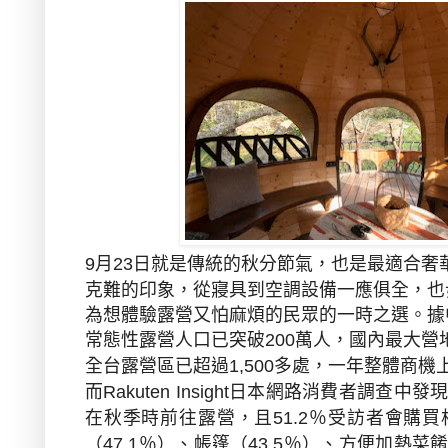
月
日就是傳統的秋分節氣，也是最適合奢
9
23
克難的印象，從寢具到空調設備一應俱全，也
為想體驗露營又怕麻煩的民眾的一時之選。據
常態性露營人口已突破
萬人，國內最大營
200
全台露營區已超過
多處，一年整體商機
1,500
而
日本網路消費者調查中發
Rakuten Insight
在秋季時前往露營，且
％受訪者會購買
51.2
（
％）、帳篷（
％）、方便加熱菜
47.1
43.5