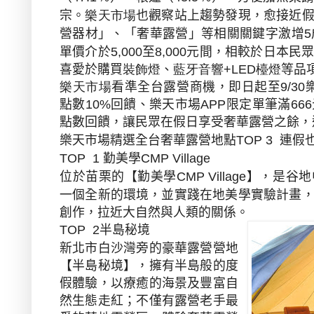
宗。
樂天市場
也觀察站上趨勢發現，愈接近
營器材」、「奢華露營」等相關關鍵字激增
5
單價介於
至
元間，相較於日本民
5,000
8,000
喜愛於購買
裝飾燈
、
藍牙音響
+LED
檯燈
等品
樂天市場
看準全台露營商機，即日起至
9/30
點數
10%
回饋、樂天市場
APP
限定單筆滿
666
點數回饋，讓民眾在假日享受奢華露營之餘，
樂天市場精選全台奢華露營地點
連假
TOP 3
勤美學
TOP 1
CMP Village
位於苗栗的【勤美學
】，是谷地
CMP Village
一個全新的環境，並實踐在地美學實驗計畫
創作，拉近大自然與人類的關係。
半島秘境
TOP 2
新北市白沙灣旁的豪華露營營地
【半島秘境】，擁有半島般的度
假體驗，以療癒的海景及豐富自
然生態走紅；不僅有露營老手最