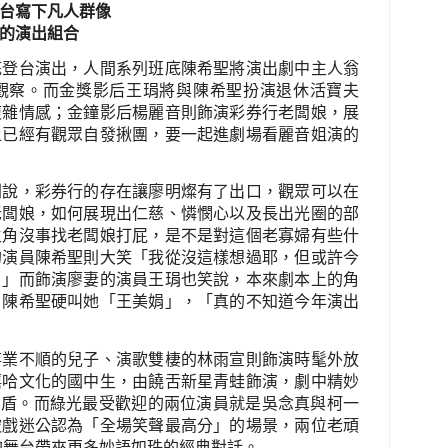
台寫下凡人群像
的演出組合
底登台演出，人間系列班底陳希聖將演出劇中主人翁
觀察。而金獎影后王琄將與陳希聖扮演退休活寶夫
複雜情感；金鐘影后楊麗音則飾演彩券行老闆娘，展
上已經有觀眾自發揪團，要一起進劇場看麗音姐演的
則說，彩券行的存在讓廖明燦有了出口，觀眾可以在
老闆娘，如何展現出仁慈、憐憫心以及長出光圈的部
主角沒事找老闆娘打屁，是不是對這個老寡婦有些什
的演員陳希聖則大笑「我從沒這樣想過耶，但或許今
。」而飾演廖妻的演員王琄也笑說，本來劇本上的角
，陳希聖硬叫她「王美娟」，「真的不知道今年演出
事業不順的兒子、演歌雙棲的林雨宣則飾演時髦外放
嘻哈文化的國中生，由饒舌新星青蛙飾演，劇中精妙
矛盾。而綠光最受歡迎的兩位演員就是吳念真與柯一
被戲迷公認為「全場笑聲最高分」的場景，兩位老頑
的舞台帶來更多妙語如珠的經典對話。