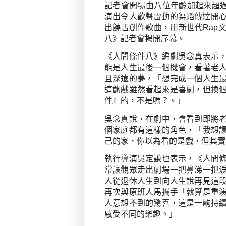
記者會開場由八位年齡加起來超
演出令人歡聲雷動的舞蹈傳達開
出饒舌創作歌曲，用新世代
Rap
八》記者會揭開序幕。
《人間條件八》編劇吳念真表示
能是人生最後一個機會，看著老
且深遠的夢，「想完成一個人生
這齣戲雖然看起來是喜劇，但換
件』的，不是嗎？。」
吳念真說，在劇中，會看到即將
個家庭都有這樣的角色，「我想
己的家，你以為看的是戲，但其實
執行導演吳定謙也表示，《人間
常讓觀眾走出劇場一把鼻涕一把
人從退休人生到向人生說再見這
再次與原班人馬攜手「就算是重
人意想不到的驚喜，這是一齣持
感受不同的樂趣。」