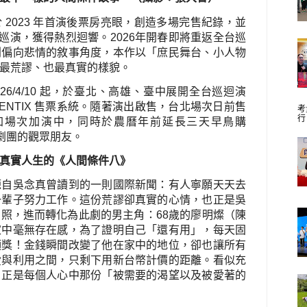
於
2023
年首演後票房亮眼，創造多場完售紀錄，並
巡演，獲得熱烈迴響。
2026
年開春即將重返全台巡
列偏向悲情的敘事角度，本作以「庶民舞台、小人物
最荒謬、也最真實的樣貌。
26/4/10
起，於臺北、高雄、臺中展開全台巡迴演
ENTIX
售票系統。隨著演出啟售，台北場次日前售
考
行
加場次加演中，同時於農曆年前延長三天早鳥購
劇團的觀眾朋友。
真實人生的《人間條件八》
源自吳念真曾讀到的一則國際新聞：有人寧願天天去
一輩子努力工作。這份荒謬卻真實的心情，也正是吳
寫照，進而轉化為此劇的男主角：
68
歲的廖明燦（陳
家中毫無存在感，為了證明自己「還有用」，每天固
頭獎！金錢瞬間改變了他在家中的地位，卻也讓所有
愛與利用之間，只剩下用新台幣計價的距離。看似充
，正是每個人心中那份「被需要的渴望以及被愛著的