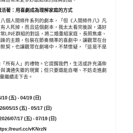
還活著：用喜劇成為理解家庭的方式
了八個人間條件系列的劇本，「但《人間條件八》凡
沒有人死掉，而且這個劇本，我太太看完後說，滿好
日常
LINE
群組的對話，將二婚重組家庭、長照焦慮、
煩躁的主題，包裝在節奏精準的喜劇中，讓觀眾在台
的默契，也讓觀眾在劇場中，不禁懷疑，「這是不是
給「所有人」的禮物。它提醒我們，生活或許充滿柴
力與溝通失靈的現實；但只要還能自嘲、不妨走進劇
量繼續走下去。
/10 (
五
) - 04/19 (
日
)
26/05/15 (
五
) - 05/17 (
日
)
2026/07/17 (
五
) - 07/19 (
日
)
tps://reurl.cc/vKNrzN