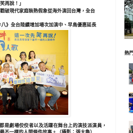
笑再說！」
聲戳破現代家庭裝熟假象
從海外演回台灣，全台
件八》全台陸續增加場次加演中、早鳥優惠延長
熱
都是劇場佼佼者以及活躍在舞台上的演技派演員，
最不一樣的人間條件故事。（攝影：張大魯）