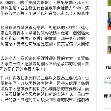
過
650
歲以上的「美魔力姊姊」，搭配歌曲〈凡人〉
心退休生活，並由新生代台饒歌手青蛙接力
Solo
，演
文化來傳達心聲，用跨時代的音樂元素為《人間條件
，觀察買彩券其實很有意思，對退休的人來說，這可
人家在彩券行中，拿著鉛筆勾號碼，做著一個個強大
最後的期待，思索可以做出的貢獻，那是很有趣的，
個角度想，有時也可能會是悲劇，這其實滿『人間條
老去的老人、看起來似乎理性卻無理的太太，其實每
讓大家看一看，這就是每個人不願意承認的每個人自
Tra
看的是自己的真實人生。」
條件八》與過往系列作品主要以女性為主要視角、也
淚風格不同，改以男性為主述者，難得去處理了每個
段過程中，應該要如何保持心理健康的重要歷程；而
演，演員排練時會思考創造出新的表演方式，長出令
搜 
續活著的戲，歡迎對生活感受到無聊的觀眾走進劇場