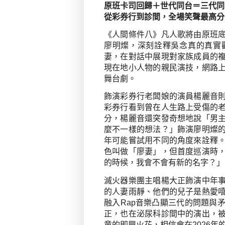
原班卡司回歸＋世代同台＝三代同
從彩券行到診間，全場笑聲最高分
《人間條件八》凡人歌將由原班
廖明燦，深刻詮釋吳念真的真實
妻，在對話中展現對家族成員的
現在地小人物的親民演技，網路
舞台劇。
飾演彩券行老闆娘的演員楊麗音
彩券行看到曾在人生路上受傷的
分，楊麗音還突發奇想地說「男
麼不一樣的想法？」飾演廖明燦
年可能嘗試用不同的角度來詮釋
色叫做「廖妻」，但首度巡演時
的時候，我會不會有新的名字？」
滅火器樂團主唱楊大正飾演中年
的人妻雨靜、他們的兒子是熱愛
融入
Rap
音樂凸顯三代的問題與
正，也在泌尿科診間中的演出，
童的即興火花，相信會在
2026
年