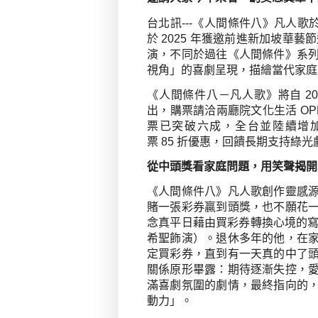
台北訊
---
《人間條件八》凡人歌
於
2025
年獲邀前進新加坡華藝節
演，不同於過往《人間條件》系
視角」的喜劇呈現，描繪當代家庭
《人間條件八－凡人歌》將自
20
出，購票請洽兩廳院文化生活
OP
票已突破六成，全台並陸續增
票
85
折優惠，回饋長期支持綠光
從中頭獎看家庭問題，用笑聲揭開
《人間條件八》凡人歌創作靈感
賭一張彩券贏到頭獎，也不願花
念真平日藉由買彩券轉換心境的
希聖飾演）。退休多年的他，在
定買彩券，直到有一天真的中了
關係原形畢露：期待逐漸失控，
滿喜劇氛圍的劇情，最終指向的
動力」。