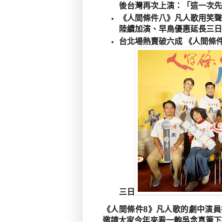
後台灣再次上演：「這一次先
《人間條件八》凡人歌用笑
陸續加演、早鳥優惠延長三日
台北場熱賣破六成 《人間
條
三日
《人間條件
8
》凡人歌的劇中演員
邀請大家今年來看一齣吳念真筆下