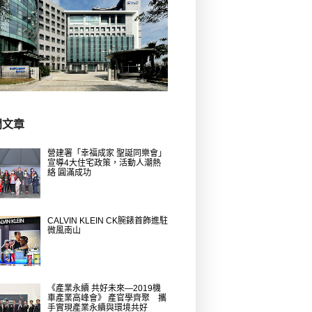
門文章
營建署「幸福成家 聖誕同樂會」
宣導4大住宅政策，活動人潮熱
絡 圓滿成功
CALVIN KLEIN CK腕錶首飾進駐
微風南山
《產業永續 共好未來—2019機
車產業高峰會》 產官學齊聚 攜
手實現產業永續與環境共好