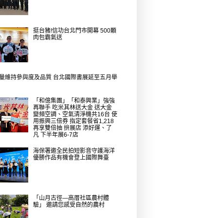
挺台豬!信功台北門市開幕 500顆
肉包霸氣送
量維持參與度及品質 台北國際書展延至五月舉
「和億集團」「和泰興業」強強
再聯手 吃米其林送大金 送大金
變頻空調、空氣清淨機共16台 使
用振興三倍券 指定套餐省1,218
再享雙倍抽 拚展店 添好運、了
凡 下半年展6-7店
海保署邀全民拍短影音守護海洋
優勝作品有機會登上國際舞臺
「山月古徑—高厝社區農村體
驗」 邀請您感受自然的農村