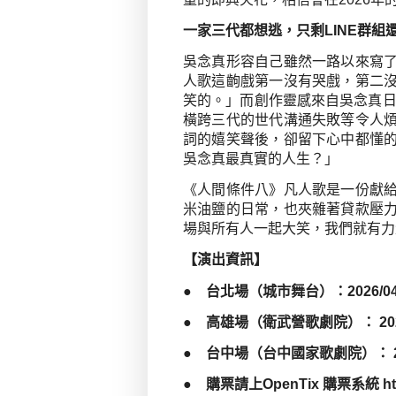
一家三代都想逃，只剩
LINE
群組
吳念真形容自己雖然一路以來寫
人歌這齣戲第一沒有哭戲，第二
笑的。」而創作靈感來自吳念真
橫跨三代的世代溝通失敗等令人
詞的嬉笑聲後，卻留下心中都懂
吳念真最真實的人生？」
《人間條件八》凡人歌是一份獻
米油鹽的日常，也夾雜著貸款壓
場與所有人一起大笑，我們就有力
【演出資訊】
●
台北場（城市舞台）：
2026/04
●
高雄場（衛武營歌劇院）：
20
●
台中場（台中國家歌劇院）：
●
購票請上
OpenTix
購票系統
ht