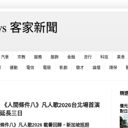
News 客家新聞
汽車
宗教
服務
服飾
金融
流行
科技
美食
業
運動
電信
電競
影劇
徵才
論壇
環保
精
《人間條件八》凡人歌2026台北場首演
億光
對日
延長三日
條件八》凡人歌
2026
載譽回歸
，
新加坡巡迴