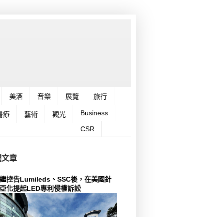
美酒
音樂
展覽
旅行
Business
醫療
藝術
觀光
CSR
選文章
繼控告Lumileds、SSC後，在美國針
亞化提起LED專利侵權訴訟