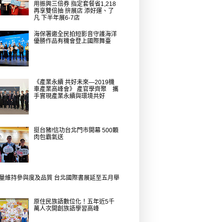
用振興三倍券 指定套餐省1,218
再享雙倍抽 拚展店 添好運、了
凡 下半年展6-7店
海保署邀全民拍短影音守護海洋
優勝作品有機會登上國際舞臺
《產業永續 共好未來—2019機
車產業高峰會》 產官學齊聚 攜
手實現產業永續與環境共好
挺台豬!信功台北門市開幕 500顆
肉包霸氣送
量維持參與度及品質 台北國際書展延至五月舉
原住民族語數位化！五年近5千
萬人次開創族語學習高峰