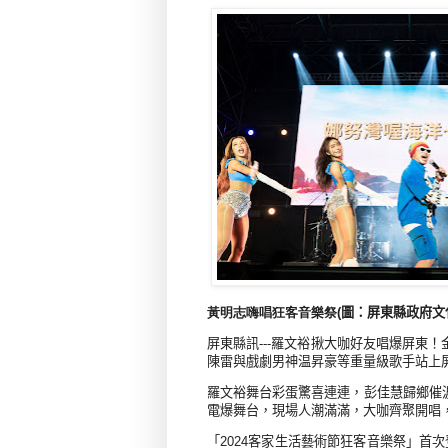
黃明志嗨唱狂客音樂祭
(
圖：屏東縣政府文
屏東縣訊
---
羅文裕揪大咖好友唱爆屏東！
陳雷與戲劇男神温昇豪等重量級歌手站上
羅文裕舞台彩蛋驚喜連連，彭佳慧歸鄉催
電爆舞台，現場人潮滿滿，大咖齊聚開唱
「
2024
客家生活藝術節狂客音樂祭」首次