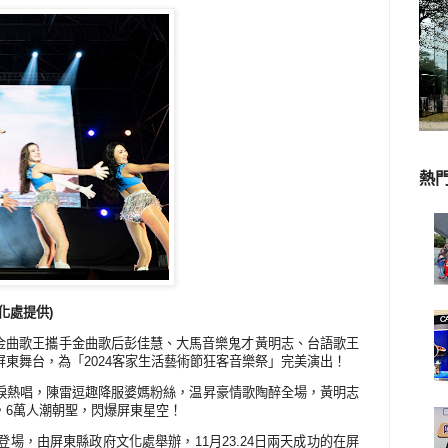
熱
化處提供
)
金曲歌王攜手金曲歌后彭佳慧、大馬音樂鬼才黃明志、台語歌王
屏東舞台，為「
2024
客家生活藝術節狂客音樂祭」完美演出！
淚熱唱，陳雷逗趣降服婆媽粉絲，温昇豪情歌陶醉全場，黃明志
，
6
萬人潮朝聖，閃爆屏東星空！
登場，由屏東縣政府文化處舉辦，
11
月
23.24
日兩天成功的在屏