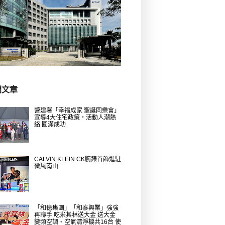
門文章
營建署「幸福成家 聖誕同樂會」
宣導4大住宅政策，活動人潮熱
絡 圓滿成功
CALVIN KLEIN CK腕錶首飾進駐
微風南山
「和億集團」「和泰興業」強強
再聯手 吃米其林送大金 送大金
變頻空調、空氣清淨機共16台 使