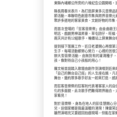
東縣內埔鄉公所旁的六堆紀念公園開唱，
縣長周春米表示，為打造屏東多元音樂品
節活動，串聯特色創意市集與跨界音樂元
聚許多道地的客家美食、文創好物的市集
而首次登場的「狂客音樂祭」由金曲歌王
明志、戲劇男神温昇豪、草屯囝仔、旺福
兩天共計有
12
組歌手，輪番站上屏東舞台
提到接下策展工作，近日老婆開心再懷第
生子，每場活動都勞心勞力，心裡的苦很
辦大型音樂活動，由無到有的灌溉種子，
孩，像對待自己小孩般的用心！
羅文裕並說踏入歌壇由創作到演唱到近來
「自己的舞台自己搭」的人生座右銘，凡
舞台，邀約眾多歌手好友一起來打造，感
而狂客音樂祭的狂客則代表著客家人的自
化的多面貌，此次歌手們難得跨界融合，
家看見！
對於音樂祭，身為在地人的彭佳慧開心分
兒，這個家鄉是我最溫暖的港灣！陳雷笑
雖然演唱完又要趕回拍戲現場，但能在家