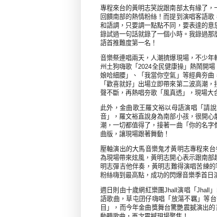
專程來台的黃明志笑說跟南部太有緣了，
回饋南部的熱情粉絲！而提到演唱客語歌
和語調，只要調一點點不同，要表達的意
錄試過一句話就錄了一個小時。我錄過那
語首推難度第一名！
音樂祭連唱兩天，人潮擠爆現場，不少年
州土狗嗨歌「
2024
全民健康操」熱鬧開場
娘哈細腰」、「我當你空氣」等經典夯曲
「歡喜就好」出場立即帶來第二波高潮，
聲不斷，再熱唱夯歌「風真透」，現場大
此外，金曲歌王羅文裕以母語演唱「請說
音」，羅文裕直說身為南部小孩，很開心
潮，一切都值得了，接著一曲「你的名字
曲版，讓現場跟著舞動！
壓軸演出的大馬音樂鬼才黃明志專程來台
為現場帶來炫風，黃明志開心表示跟南部
明志彈吉他伴奏，黃明志難得演唱苦練的
粉絲嗨到最高點，成功的閃爆音樂季首日
週日則由十歲網紅樂團
Jhall
演唱「
Jhall
」
語歌曲，草屯囝仔嗨唱「放蕩不羈」等台
目」，而今年金曲獎舞台驚艷震撼演出的
動聽歌曲，再次震撼現場聚焦！