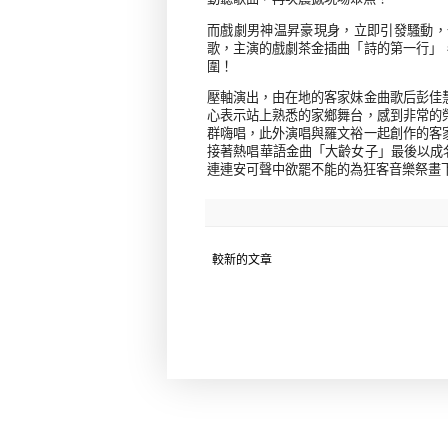
而戲劇男神温昇豪現身，立即引發騷動，
歌，主演的戲劇茶金插曲「詩的第一行」
圍！
壓軸演出，由在地的客家妹金曲歌后彭佳
心表示站上熟悉的家鄉舞台，感到非常的
群嗨唱，此外演唱與羅文裕一起創作的客
接著熱唱華語金曲「大齡女子」最後以成
連連安可聲中欲罷不能的為狂客音樂祭畫
較新的文章