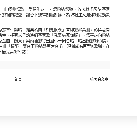
一曲經典情歌「愛我別走」，讓粉絲驚艷，首次獻唱母語客家
，悠揚的歌聲，讓台下聽得如痴如醉，為現場注入濃郁的感動氛
慧擔重任熱唱，經典名曲「相見恨晚」立即掀起高潮，彭佳慧開
榮幸，接著以母語演唱客家歌「我要嚇死你喔」、驚喜走向粉絲
家金曲「歸來」與內埔鄉豐田國小一同合唱，唱出歸鄉的心情，
名曲「舊夢」讓台下粉絲跟著大合唱，現場成為巨型
K
歌場，在
下最完美的句點！
首頁
較舊的文章