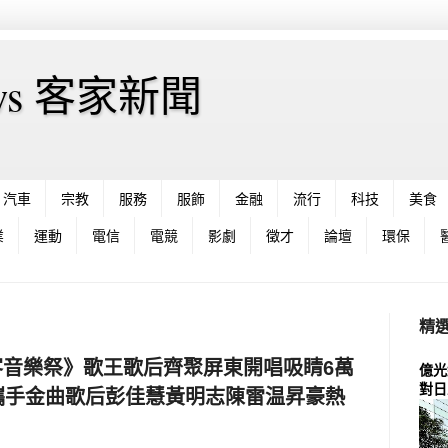
News 客家新聞
汽車
宗教
服務
服飾
金融
流行
科技
美食
業
運動
電信
電競
影劇
徵才
論壇
環保
精
狂客音樂祭》歌王歌后齊聚屏東開唱吸睛6萬
億光
對日
攜手金曲歌后彭佳慧黃明志陳雷温昇豪熱