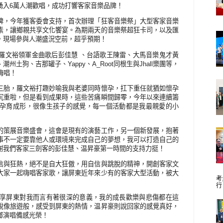
湧入
6
萬人潮歡唱，成功打響客家音樂品牌！
牌，今年獲客委會支持，首次辦理「狂客音樂祭」大型客家音樂
素，讓鄉親共享文化饗宴。為期兩天的音樂祭超狂卡司，以及匯
，現場參與人潮盛況空前，超乎預期！
羅文裕領軍金曲歌后彭佳慧
、台語歌王陳雷、大馬音樂鬼才黃
、潮州土狗、吉那罐子、
Yappy
、
A_Root
同根生與
Jhall
樂團等，
嗨唱！
三胎，羅文裕打趣妙喻我與老婆同時懷孕，扛下重任就猶如懷孕
沉重啦，但是看到成果時，這些苦痛瞬間歸零，今年以來連續籌
孕育成形，很像生孩子的感覺，每一個活動都是我最親愛的小
的策展音樂盛會，這會是現有的演藝工作，另一個新發展，抱著
事不一定要靠他人或環境來完成自己的夢想，我可以打造自己的
謝我們客家三劍客的彭佳慧、温昇豪第一時間的支持力挺！
信與狂熱，絕不是自大狂傲，用自信與跳脫的精神，開創客家文
大家一起嗨唱客家歌，讓屏東近年來少有的客家大型活動，被大
考
行
享屏東對我而言有著很深的意義，我的成長歡樂與悲傷都在這
說像旅遊般，感受到屏東的熱情，温昇豪則說回家的感覺真好，
鄉演唱備感光榮！