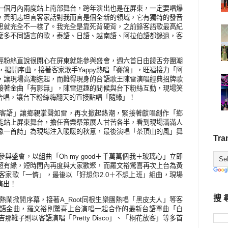
一個月內兩度站上南部舞台，跨年演出也是在屏東，一定要唱爆
，黃明志坦言客家話對我而言是個全新的領域，它有獨特的發音
思就完全不一樣了。我完全是靠死背硬背，之前錄客語歌最高紀
麼多不同語言的歌，泰語、日語、越南語、阿拉伯語都錄過，客
輕粉絲直說很開心在屏東就能參與盛會，週六首日由饒舌夯團潮
，揭開序曲，接著客家歌手
Yappy
熱唱「賽鴿」，旺福接力「阿
，讓現場高潮迭起，而難得現身的台語歌王陳雷演唱經典招牌歌
接著金曲「有影無」，陳雷逗趣的問候與台下粉絲互動，現場笑
合唱，讓台下粉絲嗨翻天的直接點唱「隨緣」！
客語」讓鄉親掌聲如雷，再次掀起熱潮，緊接著獻唱創作「鄉
能站上屏東舞台，擔任音樂祭策展人甘苦各半，看到現場滿滿人
像一首詩」為現場注入暖暖的秋意，最後演唱「茶頂山的風」舞
Tra
參與盛會，以組曲「
Oh my good
＋千萬萬個我＋玻璃心」立即
超有緣，短時間內再度與大家歡聚，而羅文裕驚喜再次上台為黃
客家歌「一儕」，最後以「好想你
2.0
＋不想上班」組曲，現場
演出！
搜 
熱鬧掀開序幕，接著
A_Root
同根生樂團熱唱「黑皮夫人」等客
語金曲，羅文裕則驚喜上台演唱一起合作的最新台語單曲「白
吉那罐子則以客語演唱「
Pretty Disco
」、「桐花放客」等多首