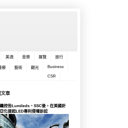
美酒
音樂
展覽
旅行
Business
醫療
藝術
觀光
CSR
選文章
繼控告Lumileds、SSC後，在美國針
亞化提起LED專利侵權訴訟