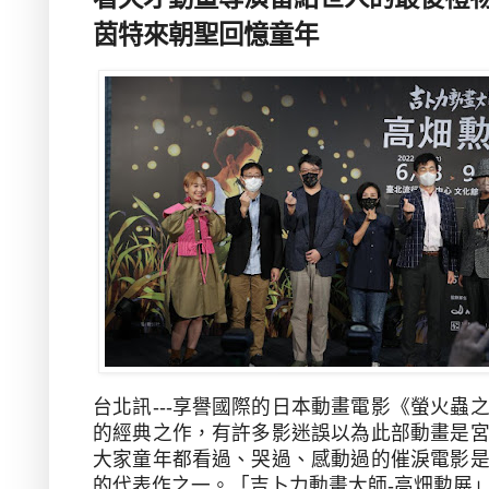
茵特來朝聖回憶童年
台北訊---享譽國際的日本動畫電影《螢火蟲
的經典之作，有許多影迷誤以為此部動畫是
大家童年都看過、哭過、感動過的催淚電影
的代表作之一。「吉卜力動畫大師
-
高畑勲展