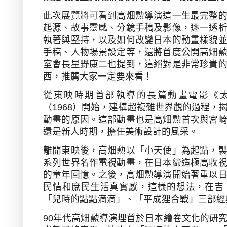
此次展覽將可看到高畑勲導演這一生最完整
起源、故事靈感、分鏡手稿及影像，逐一透
執著與堅持，以及如何改變日本的動畫樣貌
手稿、人物場景設定等，還將首度公開高畑
室會長星野康二也提到，這絕對是非常珍貴
西，推薦大家一定要來看！
從東映時期首部執導的長篇動畫電影《太
（
1968
）開始，建構超複雜世界觀的過程，
動畫的原因。這部動畫也是高畑勲首次與宮
還是新人時期，擔任美術設計的風采。
離開東映後，高畑勲以「小天使」為起點，
系列世界名作電視動畫，在日本締造極高收
的童年回憶。之後，高畑勲導演開始著重以
民情和庶民生活真實感，這樣的想法，在吉
「兒時的點點滴滴」、「平成狸合戰」三部經
90
年代高畑勲導演埋首於日本繪卷文化的研