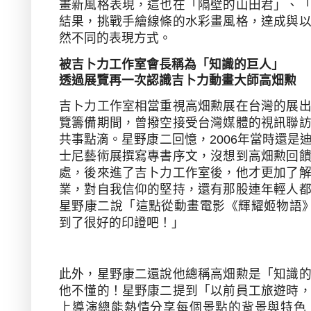
畫新風格表現，這也在「隔壁的山田君」、
結果，挑戰手繪線條的水彩畫風格，達成與
然不同的表現方式。
被吉卜力工作室會長稱為「知識的巨人」
透過展覽再一次認識吉卜力動畫大師高畑勲
吉卜力工作室相當重視高畑勲展在台灣的展
覽籌備期間，曾撥空接受台灣媒體的視訊聯
共事點滴。星野康二回憶，
2006
年當時還是
士尼藝術展撰寫專書序文，沒想到高畑勲回
處，後來進了吉卜力工作室後，他才更加了
業，對自我信仰的堅持，還有那股連年輕人
星野康二說「這點從動畫電影《輝耀姬物語
到了很好的印證吧！」
此外，星野康二還說他總稱高畑勲是「知識
他不懂的！星野康二提到「以前員工旅遊時
上導演總能熱情分享每個景點的背景與特色