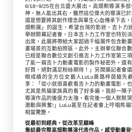
6/18~9/25
在台北盛大展出。高畑勲導演多部
神，無人能出其右，雖然這位偉大的導演已於
還是想要將其創作理念與畢生心血傳承下去，
畑勲展」的誕生，希望台灣的影迷、吉卜力
舉辦開幕記者會，日本吉卜力工作室也特別
出席，此展將帶給大家超過千幅展件包含動
畫場景的互動拍照區，此外，主辦單位聯合
已經是聯合數位文創引進吉卜力工作室第三
了能一窺吉卜力動畫電影的製作秘密外，還
好買，絕對滿足粉絲期待！」另開展記者會
眼成績的全方位女藝人
LuLu
黃路梓茵搶先
享：「從小就很喜歡看吉卜力的動畫電影，
尤其是熊貓家族真的看了好多遍。我前一陣
導演作品的後座力太強，看完後一個人默默
激動與興奮
!
」
LuLu
甚至在記者會上哼唱熊貓
相當驚艷。
從最初到經典，從改革至巔峰
集結最完整高畑勲導演代表作品，感受動畫背