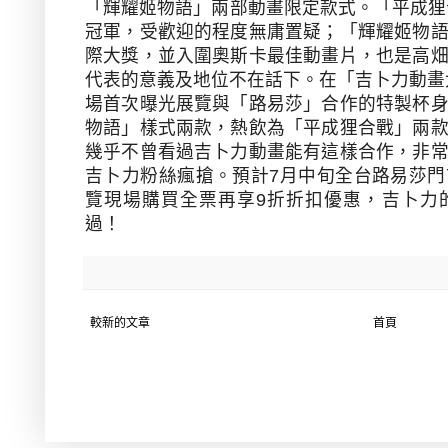
「輝耀姬物語」兩部動畫限定款式。「平成狸
冠軍，受歡迎的程度無庸置疑；「輝耀姬物
際大獎，並入圍奧斯卡最佳動畫片，也是高
代表的意義及地位不在話下。在「吉卜力動畫
場首次曝光展覽與「路易莎」合作的特製杯
物語」樣式兩款，熱飲為「平成狸合戰」兩
幾乎不曾看過吉卜力動畫能有這樣合作，非
吉卜力粉絲瘋搶。預計
7
月中旬全台路易莎門
覽現場購買全票再享
9
折折扣優惠，吉卜力
過！
較新的文章
首頁