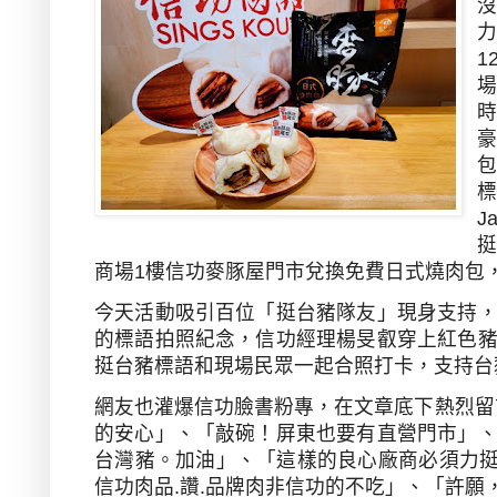
1
J
商場
1
樓信功麥豚屋門市兌換免費日式燒肉包
今天活動吸引百位「挺台豬隊友」現身支持
的標語拍照紀念，信功經理楊旻叡穿上紅色
挺台豬標語和現場民眾一起合照打卡，支持台
網友也灌爆信功臉書粉專，在文章底下熱烈留
的安心」、「敲碗！屏東也要有直營門市」
台灣豬。加油」、「這樣的良心廠商必須力
信功肉品
.
讚
.
品牌肉非信功的不吃」、「許願