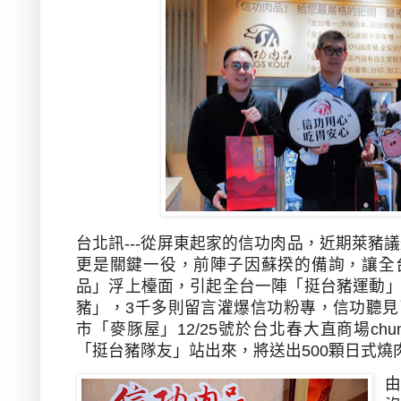
台北訊
---
從屏東起家的信功肉品，近期萊豬議
更是關鍵一役，前陣子因蘇揆的備詢，讓全
品」浮上檯面，引起全台一陣「挺台豬運動
豬」，
3
千多則留言灌爆信功粉專，信功聽見
市「麥豚屋」
12/25
號於台北春大直商場
chu
「挺台豬隊友」站出來，將送出
500
顆日式燒