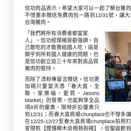
信功肉品表示，希望大家可以一起了解台豬
不惜重本贈送免費肉包一路到
12/31
號，讓大
台灣豬肉。
「我們將所有消費者都當家
人」，信功經理楊旻叡強調，自
己敢吃的才敢賣給國人吃，這是
關乎到所有國人健康的問題，也
是信功創立這三十年來對高品質
豬肉的堅持。
而除了憑粉專留言贈送，信功更
加碼只要當天憑「春大直、全
聯、家樂福、愛買、
Jasons
Market
」的發票，也能夠享全品
項
8
折的優惠，限時折扣優惠只
到
12/31
；而春大直商場
chunplace
也不惶多
在
12/25-12/27
至春大直商場
chunplace
拍照
家現煎【煙燻櫸木培根熱狗捲】，從聖誕節