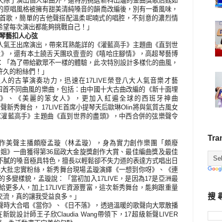
天除了演出個人單曲外，還特別挑選新科出爐的金曲獎歌后魏如
的原唱風格被擁有甜美清純嗓音的韻喬改編後，別有一番風味，
首歌，簡單的吉他聲搭配溫柔呢喃式的唱腔，不刻意的濃烈情
希望每次演出都能夠挑戰自己！」
超琴藝扣人心弦
獲選為人氣王出席演出，帶來耳熟能詳的《灌藍高手》主題曲《直到世
默》，還有本土饒舌天團玖壹壹的《嘻哈庄腳情》，高超琴藝博
：「為了帶給歡眾不一樣的體驗，此次特別設計多樣化的曲風，
許久的粉絲們！」
的古箏演奏功力，迅速在17LIVE榮登八大人氣音樂才藝
演奏四首不同曲風的樂曲，包括：由中國十大古曲改編的《新十面埋
》、《美麗的笨女人》，更加入紅遍全球的西班牙神曲
新聲新秀舞台，
17
LIVE首席小提琴天后歐琳Olin將與氣質古風女
《灌藍高手》主題曲《直到世界的盡頭》，中西合併的弦樂聲令
Tra
的創作美聲主播頗廢孟璇（林孟璇），身為實力創作樂團「頗廢
小姐》一曲獲得第
36屆政大金旋獎創作大賞
、最佳編曲獎及最佳
不膩的嗓音極具特色，擅長以輕鬆卻不失力道的表達方式唱出日
虜大批忠實粉絲
，新秀舞台現場孟璇演繹《一想到你呀》、《連
多變樣貌，孟璇說：「當初加入17LIVE，是因為17是亞洲最
更多人，加上17LIVE資源豐富，這次新秀舞台，能夠跟重量
搜 
交流，真的讓我受益良多。」
聲時大合唱《當你》、《日不落》，透過溫暖的歌聲向大眾散播
在新銳
設計師王子欣C
laudia Wang
帶領下，17超級新聲LIVER