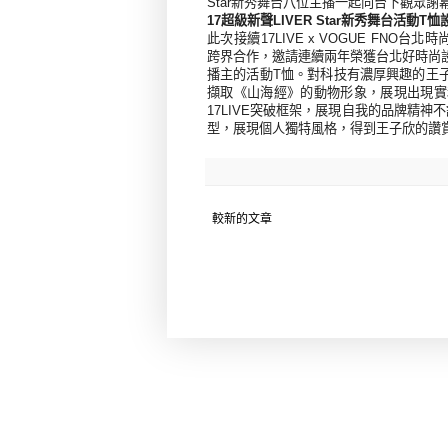
Star新秀舞台八位主播一起向台下觀眾
17超級新聲LIVER Star新秀舞台活動T
此次接續
17LIVE x VOGUE FNO台
跨界合作，邀請連續兩年榮獲台北好時尚
播主的活動T恤。對科技有濃厚興趣的王
擷取《山海經》的動物形象，展現出現實
17LIVE突破框架，展現自我的品牌精神
不
型，展現個人獨特風格，得到王子欣的讚
較新的文章