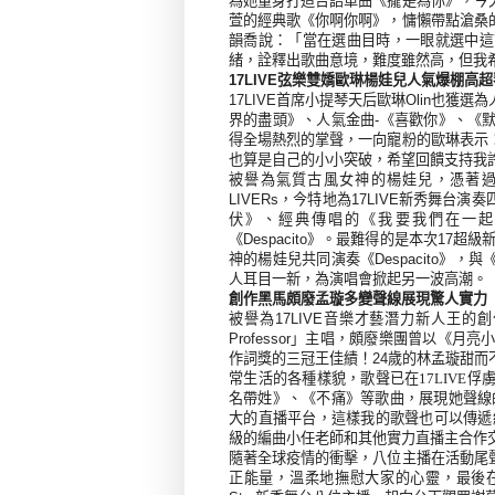
為她量身打造台語單曲《攏是為你》，今
萱的經典歌《你啊你啊》，慵懶帶點滄桑
韻喬說：「當在選曲目時，一眼就選中這
緒，詮釋出歌曲意境，難度雖然高，但我
17LIVE弦樂雙嬌歐琳楊娃兒人氣爆棚高
17
LIVE首席小提琴天后歐琳Olin也
界的盡頭》、人氣金曲-《喜歡你》、《
得全場熱烈的掌聲，一向寵粉的歐琳表示
也算是自己的小小突破，希望回饋支持我
被譽為氣質古風女神的楊娃兒，憑著過人
LIVER
s
，今特地為17LIVE新秀舞台
伏》、經典傳唱的《我要我們在一起
《D
espacito
》。最難得的是本次17超級
神的楊娃兒共同演奏《D
espacito
》，與
人耳目一新，為演唱會掀起另一波高潮。
創作黑馬頗廢孟璇多變聲線展現驚人實力
被譽為17LIVE音樂才藝潛力新人王
P
rofessor
」主唱，頗廢樂團曾以《月亮
作詞獎的三冠王佳績！
24歲的林孟璇
甜而
常生活的各種樣貌，歌聲已在
17LIVE
俘
名帶姓》、《不痛》等歌曲，展現她聲線的
大的直播平台，這樣我的歌聲也可以傳遞給
級的編曲小任老師和其他實力直播主合作
隨著全球疫情的衝擊，八位主播在活動尾
正能量，溫柔地撫慰大家的心靈，最後