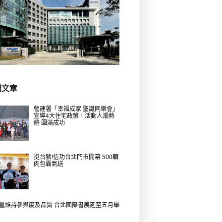
門文章
營建署「幸福成家 聖誕同樂會」
宣導4大住宅政策，活動人潮熱
絡 圓滿成功
挺台豬!信功台北門市開幕 500顆
肉包霸氣送
量維持參與度及品質 台北國際書展延至五月舉