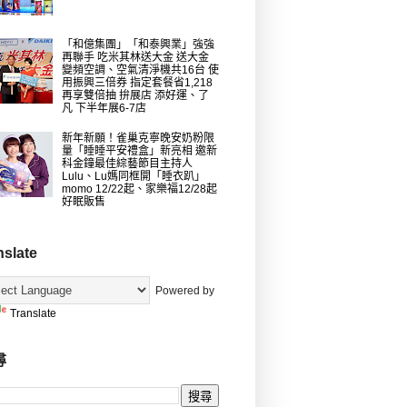
「和億集團」「和泰興業」強強
再聯手 吃米其林送大金 送大金
變頻空調、空氣清淨機共16台 使
用振興三倍券 指定套餐省1,218
再享雙倍抽 拚展店 添好運、了
凡 下半年展6-7店
新年新願！雀巢克寧晚安奶粉限
量「睡睡平安禮盒」新亮相 邀新
科金鐘最佳綜藝節目主持人
Lulu、Lu媽同框開「睡衣趴」
momo 12/22起、家樂福12/28起
好眠販售
nslate
Powered by
Translate
尋