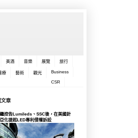
美酒
音樂
展覽
旅行
Business
醫療
藝術
觀光
CSR
選文章
繼控告Lumileds、SSC後，在美國針
亞化提起LED專利侵權訴訟