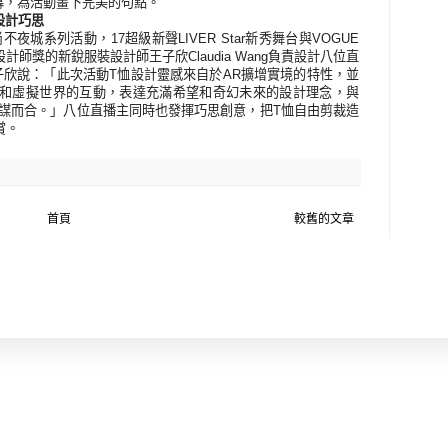
謝幕，為活動畫下完美的句點。
恤設計巧思
北時尚不夜城系列活動，17超級新聲LIVER Star新秀舞台與VOGUE
設計師獎的新銳服裝設計師王子欣C
laudia Wang
負責設計八位直
子欣說：「此次活動T恤設計靈感來自於AR擴增實境的特性，並
和虛擬世界的互動，表達充滿希望和奇幻未來的設計理念，
與
謀而合。」八位直播主同時也發揮巧思創意，把T恤自由剪裁造
賞。
首頁
較舊的文章