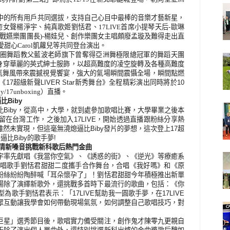
中的所有用戶共同選拔，支持自己心目中最棒的音樂才藝新星，
女聲楊淨宇、純真歌姬劉恬君、17LIVE首席小提琴天后-歐琳
神(戰嬿樂團團長)-楊娃兒、創作樂團女主唱頗廢孟璇及難得走出直
可愛甜心Carol凱蘿兒等共同登台演
出。
圈舞蹈教父藍波老師旗下曾奪得亞洲舞極限總冠軍的舞蹈天團
的舞者身穿華麗的英式紳士服飾，以超高難度的凌空旋轉及各種高難度
氣舞風帶來震撼視覺饗宴，強大的氣場瞬間震懾全場，瞬間點燃
《17超級新聲LIVER Star新秀舞台》
全程精彩演出同時將於
10
t.ly/17unboxing
）
直播
。
比Biby
比Biby，從高中，大學，就到處參加歌唱比賽，大學畢業之後本
在台灣工作，之後加入17LIVE，開始透過直播跟粉絲分享熱
然未實現，但這毫無澆熄逼比Biby發片的夢想，這次登上17超
逼比Biby的歌手夢!
喬清新嗓音挑戰新科歌后熱門金曲
宇率先獻唱《我當你空氣》、《誘惑的街》、《逆光》等療癒系
唱歌手劉恬君甜甜二度攜手合作舞台，合唱《我好嗎》和《原
粉絲紛紛陶醉喊「耳朵懷孕了」！劉恬君甜甜今年積極推出新單
場除了演繹新歌外，還挑戰多首時下最流行的歌曲，包括：《你
歌手劉恬君表示：「17LIVE幫助我一圓歌手夢，在17LIVE
眾互動讓我學會如何帶動現場氣氛，如何調整自己歌唱技巧，對
巨星」選秀節目後，歌唱實力備受關注，創作鬼才陳零九更親自