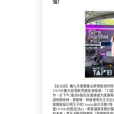
弦!
【台北訊】
繼九月隆重推出夢想製造所跨
17LIVE擴大首場新秀選拔演唱會–「17超
作，於下午
2點到6點在信義香堤大道廣場
請與蔡依林、鄧紫棋、林俊傑等天王天后
銳服裝設計師王子欣Claudia設計活動T恤
藝LIVERs的堅定決心，希望讓更多敢於
的未來，當天活動同時預告
「夢想製造所