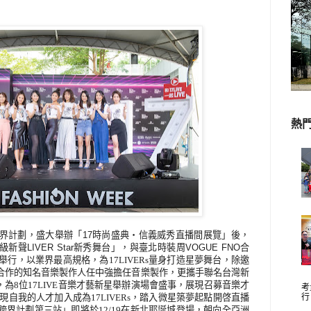
熱
界計劃，盛大舉辦「17時尚盛典・信義威秀直播間展覽」後，
級新聲LIVER Star新秀舞台」，與臺北時裝周VOGUE FNO合
舉行
，以業界最高規格，為17LIVERs量身打造星夢舞台，除邀
合作的知名音樂製作人任中強擔任音樂製作，更攜手聯名台灣新
，為8位
17LIVE
音樂才藝新星舉辦演場會盛事，展現召募音樂才
考
展現自我的人才加入成為17LIVERs，踏入微星築夢起點開啓直播
行
跨界計劃
第三站
」
即將於12/19在新北耶誕城登場，朝向全亞洲