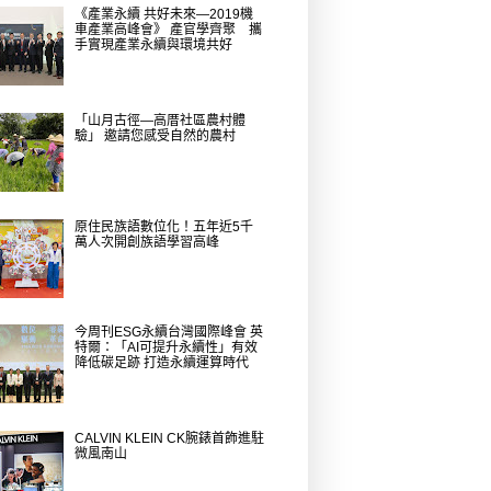
《產業永續 共好未來—2019機
車產業高峰會》 產官學齊聚 攜
手實現產業永續與環境共好
「山月古徑—高厝社區農村體
驗」 邀請您感受自然的農村
原住民族語數位化！五年近5千
萬人次開創族語學習高峰
今周刊ESG永續台灣國際峰會 英
特爾：「AI可提升永續性」有效
降低碳足跡 打造永續運算時代
CALVIN KLEIN CK腕錶首飾進駐
微風南山