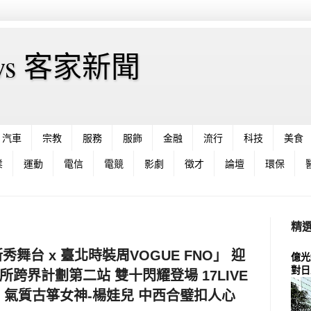
News 客家新聞
汽車
宗教
服務
服飾
金融
流行
科技
美食
業
運動
電信
電競
影劇
徵才
論壇
環保
精
r新秀舞台 x 臺北時裝周VOGUE FNO」 迎
億光
對日
製造所跨界計劃第二站 雙十閃耀登場 17LIVE
n、氣質古箏女神-楊娃兒 中西合璧扣人心