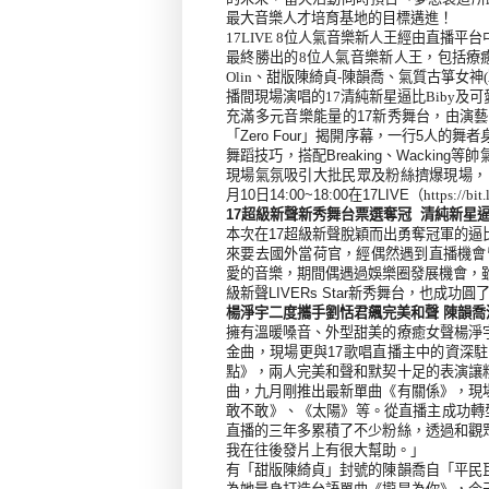
最大音樂人才培育基地的目標遘進！
17LIVE
8
位人氣音樂新人王經由直播平台
最終勝出的8位人氣音樂新人王，包括療癒
Olin、甜版陳綺貞-陳韻喬、氣質古箏女
播間現場演唱的
17清純新星
逼比Biby及
充滿多元音樂能量的
17
新秀舞台，由演藝
「Zero Four」揭開序幕，一行5人
舞蹈技巧，搭配B
reaking
、
Wacking
等帥
現場氣氛吸引大批民眾及粉絲擠爆現場，
月10日14:00~18:00在17LIVE
（
https://bi
17超級新聲新秀舞台票選奪冠
清純新星逼
本次在17超級新聲脫穎而出勇奪冠軍的逼
來要去國外當荷官，經偶然遇到直播機會留
愛的音樂，期間偶遇過娛樂圈發展機會，雖
級新聲LIVERs Star新秀舞台，也成功圓了
楊淨宇二度攜手劉恬君飆完美和聲 陳韻
擁有溫暖嗓音、外型甜美的療癒女聲楊淨
金曲，現場更與
17歌唱直播主中的
資深駐
點》，兩人完美和聲和默契十足的表演讓
曲，九月剛推出最新單曲《有關係》，現
敢不敢》、《太陽》等。從直播主成功轉型為
直播的三年多累積了不少粉絲，透過和觀
我在往後發片上有很大幫助。」
有「甜版陳綺貞」封號的陳韻喬自「平民