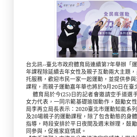
台北訊--臺北市政府體育局連續第
7
年舉辦「
年課程除延續去年女性及親子互動兩大主題，
托服務，歡迎市民一家一起運動，並提供參與
課程，而親子運動嘉年華也將於
9
月
20
日在臺
體育局於今
(25)
日的記者會邀請空手道選
女力代表，一同示範基礎瑜珈動作，鼓勵女
局李再立局長表示：
2020
臺北市運動知能系
及
20
場親子的運動課程，除了包含動態的身
指導，時段安排於平日夜間及週末辦理，鼓
同參與，促進家庭情感。