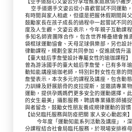
【空手道甜心文姿云分享增進家庭感情小撇步
空手道選手文姿云從小喜歡嘗試不同運動
有時間與家人相處，但還是把握休假期間與
鼓勵家長在孩子成長的過程中一起嘗試不同
度及人生觀。文姿云表示，今年親子互動課
多知名師資團隊合作，
包含世界棒壘總會推
袋棍球運動協會、天母足球俱樂部，另也設
律動課程，規劃全家共同參加，促進感情升溫
【臺大蛙后李詹瑩設計專屬女性的瑜珈課程】
曾為游泳國手的臺大蛙后李詹瑩，已有多年
動知能講座瑜珈老師，特別針對女性在意的
詹瑩表示，本次多元的課程及講座，包含動
力訓練及舒展筋骨的皮拉提斯，並邀請專業
運動，提供孕媽媽們更多安全的運動選擇。
的女生最美」攝影服務，聘請專業攝影師捕
與者留念，鼓勵女性朋友養成規律運動的習慣
【幼兒臨托服務與防疫把關 家人安心動起來
今年度「運動知能系列活動及講座」，
分課程結合社會局臨托服務，於現場安排褓