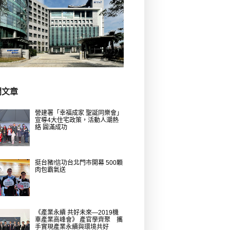
門文章
營建署「幸福成家 聖誕同樂會」
宣導4大住宅政策，活動人潮熱
絡 圓滿成功
挺台豬!信功台北門市開幕 500顆
肉包霸氣送
《產業永續 共好未來—2019機
車產業高峰會》 產官學齊聚 攜
手實現產業永續與環境共好