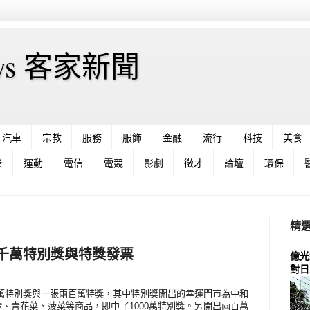
News 客家新聞
汽車
宗教
服務
服飾
金融
流行
科技
美食
業
運動
電信
電競
影劇
徵才
論壇
環保
精
月份千萬特別獎與特獎發票
億光
對日
萬特別獎與一張兩百萬特獎，其中特別獎開出的幸運門市為中和
精、青花菜、菠菜等商品，即中了
1000
萬特別獎。另開出兩百萬