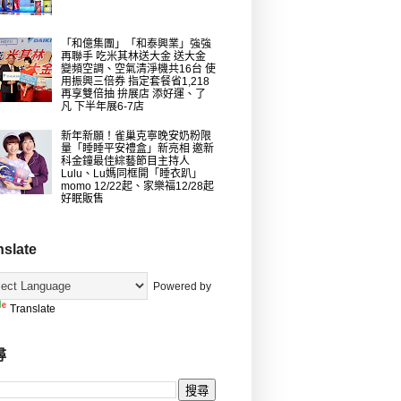
「和億集團」「和泰興業」強強
再聯手 吃米其林送大金 送大金
變頻空調、空氣清淨機共16台 使
用振興三倍券 指定套餐省1,218
再享雙倍抽 拚展店 添好運、了
凡 下半年展6-7店
新年新願！雀巢克寧晚安奶粉限
量「睡睡平安禮盒」新亮相 邀新
科金鐘最佳綜藝節目主持人
Lulu、Lu媽同框開「睡衣趴」
momo 12/22起、家樂福12/28起
好眠販售
nslate
Powered by
Translate
尋