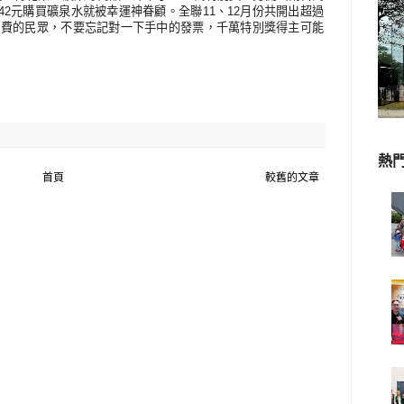
42
元購買礦泉水就被幸運神眷顧。全聯
11
、
12
月份共開出超過
消費的民眾，不要忘記對一下手中的發票，千萬特別獎得主可能
熱
首頁
較舊的文章