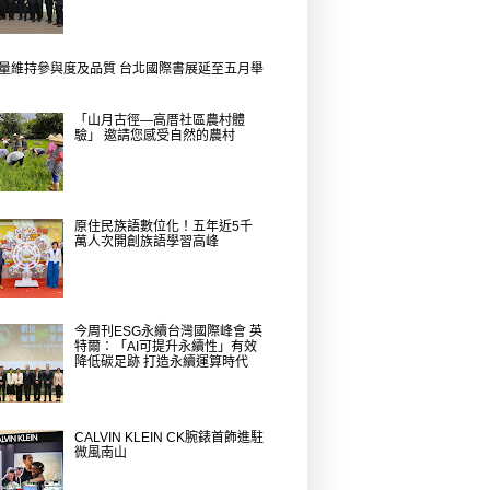
量維持參與度及品質 台北國際書展延至五月舉
「山月古徑—高厝社區農村體
驗」 邀請您感受自然的農村
原住民族語數位化！五年近5千
萬人次開創族語學習高峰
今周刊ESG永續台灣國際峰會 英
特爾：「AI可提升永續性」有效
降低碳足跡 打造永續運算時代
CALVIN KLEIN CK腕錶首飾進駐
微風南山