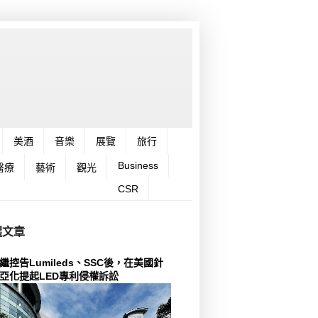
美酒
音樂
展覽
旅行
Business
醫療
藝術
觀光
CSR
選文章
繼控告Lumileds、SSC後，在美國針
亞化提起LED專利侵權訴訟