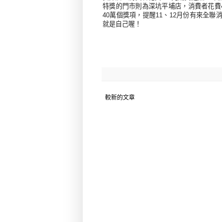
特獎的門市則為深坑平埔店，消費者花費
40
萬個獎項，提醒
11
、
12
月份有來全聯
就是自己喔！
較新的文章