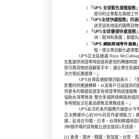
「
全球藍色捷運服務
l
UPS
部分的企業能在兩個工作
「
全球快遞服務」的涵
l
UPS
送至這些地區的國際貨物
「
全球優捷快遞服務
l
UPS
洲、歐洲和美國；泰國北
「
網路商城寄件服務
l
UPS
程，使企業自動化處理電
亞太區總裁
UPS
Ross McCullou
在能提供保證準時送達與更短的轉運時間
即可將貨物送達顧客手中；讓企業在拓展
決方案託運選擇。」
台灣區總經理洪毅表示：「
UPS
影響的供應鏈轉移，以及客戶日益提高的
供更多的郵遞區號享有保證準時送達服務
協助台灣零售商
整合多個跨境網路商城
多時間投注在產品銷售及業務成長。」
此次的系列服務升級是以今
UPS
亞太轉運中心近
％的貨件處理能力；
50
國；延長在中國、日本、台灣和韓國地區
洲
個市場的貨物能比過去提前
天送達。
8
1
香港、澳洲、韓國、新加坡、台灣、馬
[1]