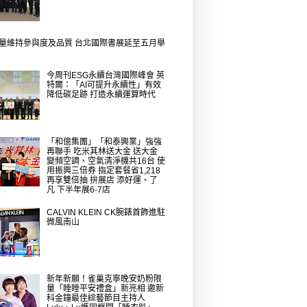
量維持參與度及品質 台北國際書展延至五月舉
今周刊ESG永續台灣國際峰會 英
特爾：「AI可提升永續性」有效
降低碳足跡 打造永續運算時代
「和億集團」「和泰興業」強強
再聯手 吃米其林送大金 送大金
變頻空調、空氣清淨機共16台 使
用振興三倍券 指定套餐省1,218
再享雙倍抽 拚展店 添好運、了
凡 下半年展6-7店
CALVIN KLEIN CK腕錶首飾進駐
微風南山
新年新願！雀巢克寧晚安奶粉限
量「睡睡平安禮盒」新亮相 邀新
科金鐘最佳綜藝節目主持人