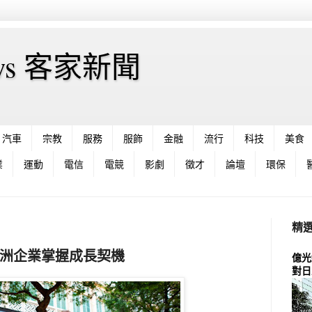
News 客家新聞
汽車
宗教
服務
服飾
金融
流行
科技
美食
業
運動
電信
電競
影劇
徵才
論壇
環保
精
亞洲企業掌握成長契機
億光
對日