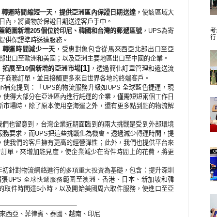
」轉運時間縮短一天
，
提供亞洲區內保證日期送達，
使該區域大
日內，將貨物於保證日期送達客戶手中。
蓋範圍新增
個位於印尼、韓國和台灣的郵遞區號
，
為寄
205
UPS
考
行
提供保證準時送達服務。
」轉運時間減少一天
，受惠對象包含從馬來西亞北部出口至亞
部出口至歐洲和美國；以及亞洲主要地區出口至中國的企業。
」
拓展至
個新增的亞洲市場
[1]
，透過簡化訂單管理和遞送流
10
子商務訂單，並且接觸更多來自世界各地的終端客戶。
補充提到：「
的物流服務升級如
全球藍色捷運，現
gh
UPS
UPS
，使得大部分在亞洲區內進行託運的企業，僅需短短兩個工作日
新市場時，除了原本使用空海運之外，還有更多點到點的物流解
我們也留意到，台灣企業近期面臨到的兩大挑戰是受到外部環境
服務要求，而
把這些挑戰化為機會。透過減少轉運時間，提
UPS
，使我們的客戶擁有更高的經營彈性；此外，我們也提供平台來
的訂單，來增加能見度，使企業減少在寄件時間上的花費，將更
年初針對物流網絡進行的
多項重大投資
為基礎，包含：提升深圳
擴張
全球快遞服務
範圍至澳洲、香港、日本、新加坡和韓
UPS
的取件時間達
小時，以及開始美國周六取件服務，使進口至亞
5
來西亞、菲律賓、泰國、越南、印尼