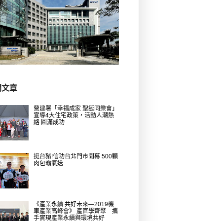
門文章
營建署「幸福成家 聖誕同樂會」
宣導4大住宅政策，活動人潮熱
絡 圓滿成功
挺台豬!信功台北門市開幕 500顆
肉包霸氣送
《產業永續 共好未來—2019機
車產業高峰會》 產官學齊聚 攜
手實現產業永續與環境共好