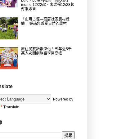
Lulu、Lu媽同框開「睡衣趴」
momo 12/22起、家樂福12/28起
好眠販售
「山月古徑—高厝社區農村體
驗」 邀請您感受自然的農村
原住民族語數位化！五年近5千
萬人次開創族語學習高峰
nslate
Powered by
Translate
尋