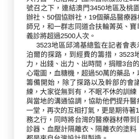
號召之下，連結澳門
3450
地區及桃
辦社、
50
個協辦社，
19
個藥品醫療器
師兄，和一群志同道合扶輪菁英、寶
義診將超過
2500
人次。
3523
地區邱鴻基總監在記者會表
泊爾的探路，到經費的籌措，
3523
力，出錢、出力、出時間，捐贈
3
台
心電圖，血糖機，超過
50
萬的藥品，
籌備開始，除了探路以及幹部的會
練，大家從無到有，不眠不休的訓練
與當地的溝通協調，協助他們提升醫
一堂，再次的互相打氣，更是期待著
務之行，同時將台灣的醫療器材帶到
診器、血壓計隔離衣、隔離衣的塗料
都是來自台灣設計與製造。