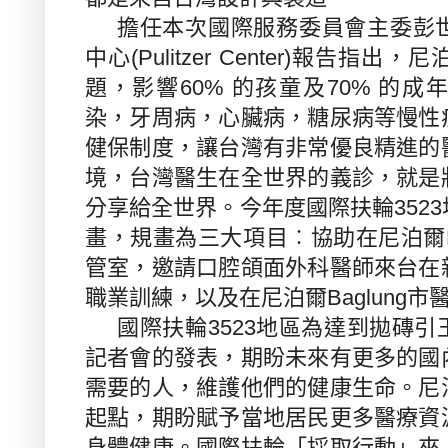
擔任本次國際服務委員會主委彭
中心
(Pulitzer Center)
報告指出，尼
題，影響
60%
的孩童及
70%
的成
染，牙周病，心臟病，糖尿病等慢性
健保制度，讓台灣有非常優良精進的
境，台灣醫生在全世界的義診，就是
分享給全世界。今年度國際扶輪
3523
畫，規畫為三大項目︰協助在尼泊爾
管室，邀請口腔頜面外科醫師來台在
職業訓練，以及在尼泊爾
Baglung
市
國際扶輪
3523
地區為達到拋磚引
記者會的發表，期盼未來有更多的國
需要的人，維護他們的健康生命。尼
起點，期盼賦予當地居民更多醫療資
身體健康。國際扶輪「採取行動」來