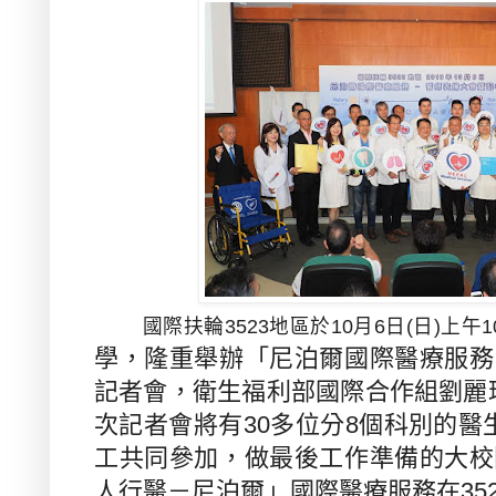
國際扶輪
3523
地區於
10
月
6
日
(
日
)
上午
1
學，隆重舉辦「尼泊爾國際醫療服務
記者會，衛生福利部國際合作組劉麗
次記者會將有
30
多位分
8
個科別的醫
工共同參加，做最後工作準備的大校
人行醫
－
尼泊爾」國際醫療服務在
35