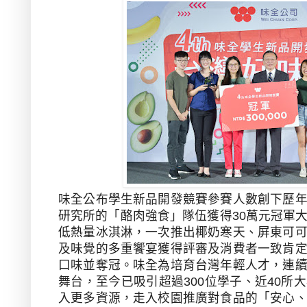
味全公布學生新品開發競賽參賽人數創下歷
研究所的「酪肉強食」隊伍獲得
30
萬元冠軍
低熱量冰淇淋，一次推出椰奶寒天、屏東可
及味覺的多重饗宴獲得評審及消費者一致肯
口味並奪冠。味全為培育台灣年輕人才，連
舞台，至今已吸引超過
300
位學子、近
40
所大
入更多資源，走入校園推廣對食品的「安心