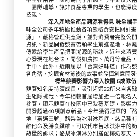
一團隊輔導，讓非食品專業的學生，也能深
技能。
深入產地全產品溯源看得見
味全攜
味全公司多年積極推動各項嚴格食安把關計畫
源」，嚴格管理供應鏈，並對消費者完整公
資訊。新品開發競賽帶領學生前進產地、林
傳遞給學生產品把關溯源的秘訣。近年來消
心發現在地台味，開發如農搾、萬丹等產品
手中。此外，近兩屆以「台灣好味道」作為
各角落，挖掘食材背後的故事並發揮創意開發
標竿競賽影響力深入校園
成隊伍
5
競賽知名度持續成長，吸引超過
所來自各
22
生組隊挑戰。今年相較首屆增加近一倍報名
參賽，顯示競賽在校園中已紮穩基礎，影響
開發超過
項創意新品。今年獲得冠軍的「
40
地「嘉選三號」酪梨為冰淇淋基底，該品種
維他命及膳食纖維，可取代市售冰淇淋中的
熱量的訴求；酪梨冰淇淋分別搭配椰奶寒天