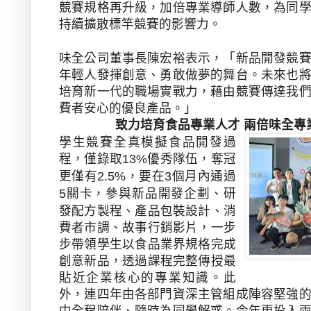
競賽規格再升級，加倍專業導師人數，為同
持續擴散標竿競賽的影響力。
味全公司董事長陳宏裕表示，「新品開發競
年輕人發揮創意、勇敢做夢的舞台。未來也
培育新一代的職場實戰力，藉由競賽傳達我
費者安心的優良產品。」
致力培育食品專業人才
兩倍味全專
學生競賽全真模擬食品開發過
程，僅錄取
優秀隊伍，奪冠
13%
更僅有
，要在
個月內通過
2.5%
3
關卡，參與新品開發企劃、研
5
發配方製程、產品包裝設計、消
費者市調、故事行銷影片，一步
步帶領學生以食品業界規格完成
創意新品，透過課程完整傳授最
貼近企業核心的專業知識。此
外，連四年由各部門資深主管組成陣容堅強
中全程陪伴、隨時為同學解惑。今年更投入