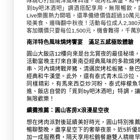
隊精心打造南洋風味料理，現烤松葉蟹、和
到
by
吧沐酒吧」調酒搭配享用，無限暢飲，
Live
樂團熱力開唱，還準備總價值超過
10
萬
啖美食、邊嗨翻中秋夜！活動每位成人
2,380
客加購價只要每位
1,500
元，機會難得，千萬
南洋特色風味燒烤饗宴 滿足五感極致體驗
圓山大飯店
12
樓向來是台北賞夜的最佳秘境
活動當晚主打來自東南亞經典風味的多款燒
串、河內燒烤戰斧豬、清邁炭烤松板豬、叄
經典和牛漢堡。此外，還有泰式青木瓜沙拉
同樣精彩，有馬來西亞炒河粉、泰式檸檬魚
進、飯店自營的「覓到
by
吧沐酒吧」特調，
無限歡樂！
續攤推薦：圓山客房
X
浪漫星空夜
想在烤肉派對後延續美好時光，圓山特別推
暢聊整晚，盡享星空下的奢華夜景。近
5
折優
加一成服務費，隔天享用松鶴餐廳雙人精緻