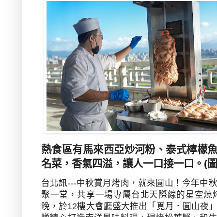
熱食區有馬來西亞炒河粉、泰式檸檬
名菜，香氣四溢，讓人一口接一口。(圖
台北訊
---
中秋賞月烤肉，就來圓山！今年中
聚一堂，共享一場專屬台北天際線的星空燒
晚，於
12
樓大會廳盛大推出「覓月．圓山夜