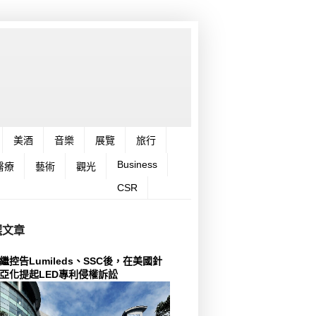
美酒
音樂
展覽
旅行
Business
醫療
藝術
觀光
CSR
選文章
繼控告Lumileds、SSC後，在美國針
亞化提起LED專利侵權訴訟