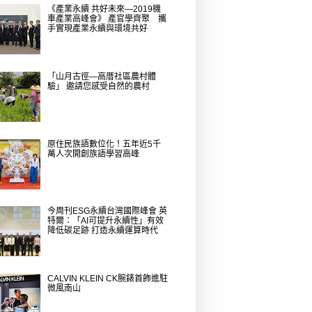
《產業永續 共好未來—2019機
車產業高峰會》 產官學齊聚 攜
手實現產業永續與環境共好
「山月古徑—高厝社區農村體
驗」 邀請您感受自然的農村
原住民族語數位化！五年近5千
萬人次開創族語學習高峰
今周刊ESG永續台灣國際峰會 英
特爾：「AI可提升永續性」有效
降低碳足跡 打造永續運算時代
CALVIN KLEIN CK腕錶首飾進駐
微風南山