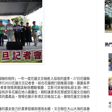
熱
團圓柚你相伴」一年一度花蓮文旦柚進入採收的盛季。
27
日花蓮縣
舉行
2022
花蓮文旦記者會，結合花蓮週行銷推廣活動，廣邀各界
者會現場將邀請秘境體驗餐廳：艾斯可菲秘境私廚主廚─林仁
設有許多花蓮在地小農攤位，期盼讓更多民眾感受花蓮文旦柚的
質的農產品。現場也展示多項文旦柚加工品，展現花蓮文旦柚多
考
行
蓮的農友致力於產業發展與環境永續，文旦樹在大山大海的滋養