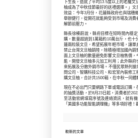
下生長，造就了平均
13.5
度以上的老欉文
柚成為了中秋佳節最好的送禮選擇。」文
效益：今年
3
月份，花蓮縣政府也與瑞穗
舉辦健行，從開花就能夠受到市場及消費
解節前壓力。
縣長徐榛蔚說，縣府目標在短時間內穩定
購，數量超過到
1
萬箱約
10
萬台斤，也十
蓮兩粒裝文旦，希望拓展年輕市場，讓單
禁止台灣文旦柚銷陸，除積極增加國內銷
面上文旦柚的數量避免影響文旦柚售價，
能，開發文旦柚多元加工利用；此外縣府
來拓展及分散外銷市場。不僅民眾熱列搶
問公司、智購科技公司、和宏室內裝修工
購文旦柚，合計共
1500
箱，在中秋一同體
現在不必出門只要網路下單或電話訂購，
的抽獎活動，於
8
月
23
日起，消費者於
202
至活動官網填寫序號及連絡資訊，就有機
「美國多功能智能調理機」等多項好禮！
較新的文章