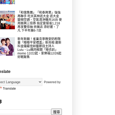
「和億集團」「和泰興業」強強
再聯手 吃米其林送大金 送大金
變頻空調、空氣清淨機共16台 使
用振興三倍券 指定套餐省1,218
再享雙倍抽 拚展店 添好運、了
凡 下半年展6-7店
新年新願！雀巢克寧晚安奶粉限
量「睡睡平安禮盒」新亮相 邀新
科金鐘最佳綜藝節目主持人
Lulu、Lu媽同框開「睡衣趴」
momo 12/22起、家樂福12/28起
好眠販售
nslate
Powered by
Translate
尋