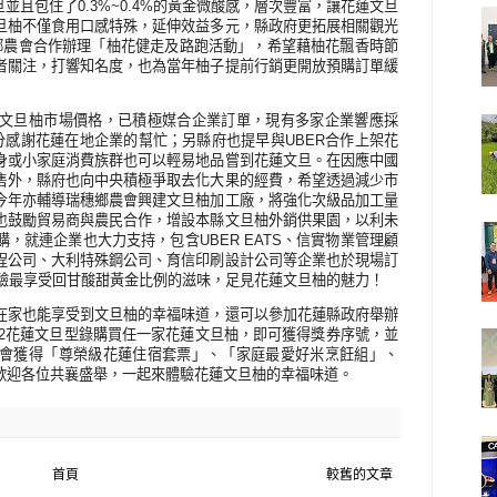
旦並且包住了
0.3%~0.4%
的黃金微酸感，層次豐富，讓花蓮文旦
旦柚不僅食用口感特殊，延伸效益多元，縣政府更拓展相關觀光
鄉農會合作辦理「柚花健走及路跑活動」，希望藉柚花飄香時節
者關注，打響知名度，也為當年柚子提前行銷更開放預購訂單緩
文旦柚市場價格，已積極媒合企業訂單，現有多家企業響應採
分感謝花蓮在地企業的幫忙；另縣府也提早與
UBER
合作上架花
身或小家庭消費族群也可以輕易地品嘗到花蓮文旦。在因應中國
售外，縣府也向中央積極爭取去化大果的經費，希望透過減少市
今年亦輔導瑞穗鄉農會興建文旦柚加工廠，將強化次級品加工量
也鼓勵貿易商與農民合作，增設本縣文旦柚外銷供果園，以利未
購，就連企業也大力支持，包含
UBER EATS
、信實物業管理顧
程公司、大利特殊鋼公司、育信印刷設計公司等企業也於現場訂
驗最享受回甘酸甜黃金比例的滋味，足見花蓮文旦柚的魅力！
在家也能享受到文旦柚的幸福味道，還可以參加花蓮縣政府舉辦
2
花蓮文旦型錄購買任一家花蓮文旦柚，即可獲得獎券序號，並
會獲得「尊榮級花蓮住宿套票」、「家庭最愛好米烹飪組」、
歡迎各位共襄盛舉，一起來體驗花蓮文旦柚的幸福味道。
首頁
較舊的文章