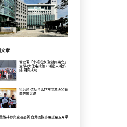
門文章
營建署「幸福成家 聖誕同樂會」
宣導4大住宅政策，活動人潮熱
絡 圓滿成功
挺台豬!信功台北門市開幕 500顆
肉包霸氣送
量維持參與度及品質 台北國際書展延至五月舉