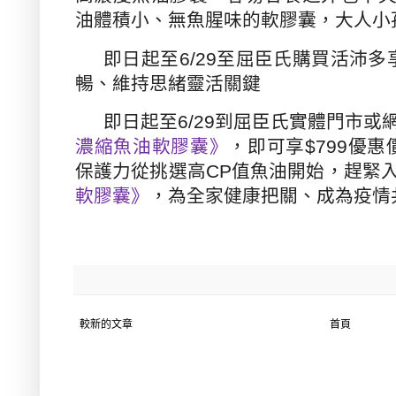
油體積小、無魚腥味的軟膠囊，大人小
即日起至
6/29
至屈臣氏購買活沛多
暢、維持思緒靈活關鍵
即日起至
6/29
到屈臣氏實體門市或
濃縮魚油軟膠囊》
，即可享
$799
優惠
保護力從挑選高
CP
值魚油開始，趕緊
軟膠囊》
，為全家健康把關、成為疫情
較新的文章
首頁