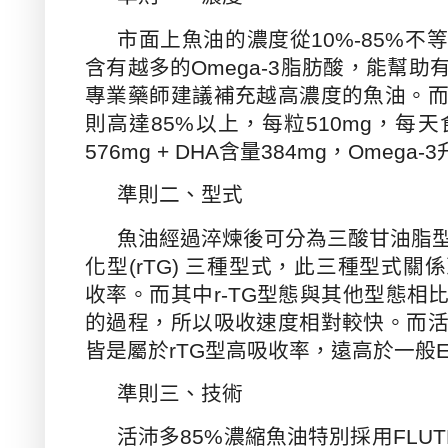
市面上魚油的濃度從
10%-85%
不等
含有越多的
Omega-3
脂肪酸，能幫助
專業藥師建議補充越高濃度的魚油。
則高達
85%
以上，每粒
510mg
，每天
576mg + DHA
含量
384mg
，
Omega-3
準則二、型式
魚油經過淬煉後可分為三酸甘油脂
化型
(rTG)
三種型式，此三種型式關係
收率。而其中
r-TG
型態與其他型態相
的過程，所以吸收速度相對較快。而
皆是屬於
rTG
型高吸收率，遠高於一般
準則三、技術
活沛多
85%
濃縮魚油特別採用
FLUT