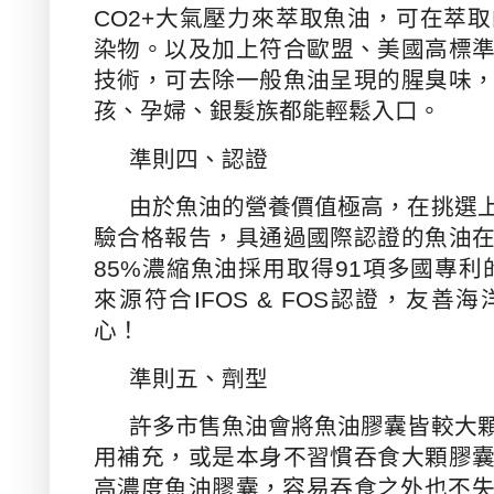
CO2+
大氣壓力來萃取魚油，可在萃取
染物。以及加上符合歐盟、美國高標
技術，可去除一般魚油呈現的腥臭味
孩、孕婦、銀髮族都能輕鬆入口。
準則四、認證
由於魚油的營養價值極高，在挑選
驗合格報告，具通過國際認證的魚油
85%
濃縮魚油採用取得
91
項多國專利
來源符合
IFOS & FOS
認證，友善海
心！
準則五、劑型
許多市售魚油會將魚油膠囊皆較大
用補充，或是本身不習慣吞食大顆膠
高濃度魚油膠囊，容易吞食之外也不