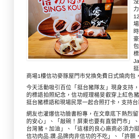
1
J
商場
1
樓信功麥豚屋門市兌換免費日式燒肉包
今天活動吸引百位「挺台豬隊友」現身支持
的標語拍照紀念，信功經理楊旻叡穿上紅色
挺台豬標語和現場民眾一起合照打卡，支持台
網友也灌爆信功臉書粉專，在文章底下熱烈留
的安心」、「敲碗！屏東也要有直營門市」
台灣豬。加油」、「這樣的良心廠商必須力
信功肉品
.
讚
.
品牌肉非信功的不吃」、「許願