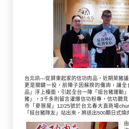
台北訊
---
從屏東起家的信功肉品，近期萊豬議
更是關鍵一役，前陣子因蘇揆的備詢，讓全
品」浮上檯面，引起全台一陣「挺台豬運動
豬」，
3
千多則留言灌爆信功粉專，信功聽見
市「麥豚屋」
12/25
號於台北春大直商場
chu
「挺台豬隊友」站出來，將送出
500
顆日式燒