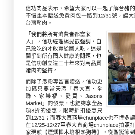
信功肉品表示，希望大家可以一起了解台豬
不惜重本贈送免費肉包一路到
12/31
號，讓大
台灣豬肉。
「我們將所有消費者都當家
人」，信功經理楊旻叡強調，自
己敢吃的才敢賣給國人吃，這是
關乎到所有國人健康的問題，也
是信功創立這三十年來對高品質
豬肉的堅持。
而除了憑粉專留言贈送，信功更
加碼只要當天憑「春大直、全
聯、家樂福、愛買、
Jasons
Market
」的發票，也能夠享全品
項
8
折的優惠，限時折扣優惠只
到
12/31
；而春大直商場
chunplace
也不惶多
在
12/25-12/27
至春大直商場
chunplace
拍照
家現煎【煙燻櫸木培根熱狗捲】，從聖誕節